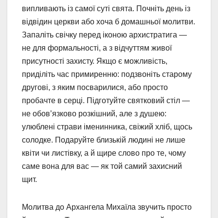
випливають із самої суті свята. Почніть день із
відвідин церкви або хоча б домашньої молитви.
Запаліть свічку перед іконою архистратига —
не для формальності, а з відчуттям живої
присутності захисту. Якщо є можливість,
приділіть час примиренню: подзвоніть старому
другові, з яким посварилися, або просто
пробачте в серці. Підготуйте святковий стіл —
не обов’язково розкішний, але з душею:
улюблені страви іменинника, свіжий хліб, щось
солодке. Подаруйте близькій людині не лише
квіти чи листівку, а й щире слово про те, чому
саме вона для вас — як той самий захисний
щит.
Молитва до Архангела Михаїла звучить просто