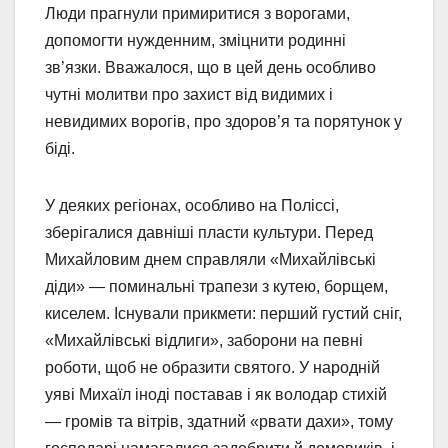
Люди прагнули примиритися з ворогами,
допомогти нужденним, зміцнити родинні
зв’язки. Вважалося, що в цей день особливо
чутні молитви про захист від видимих і
невидимих ворогів, про здоров’я та порятунок у
біді.
У деяких регіонах, особливо на Поліссі,
зберігалися давніші пласти культури. Перед
Михайловим днем справляли «Михайлівські
діди» — поминальні трапези з кутею, борщем,
киселем. Існували прикмети: перший густий сніг,
«Михайлівські відлиги», заборони на певні
роботи, щоб не образити святого. У народній
уяві Михаїл іноді поставав і як володар стихій
— громів та вітрів, здатний «рвати дахи», тому