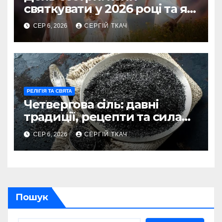
святкувати у 2026 році та як
зробити його незабутнім
СЕР 6, 2026
СЕРГІЙ ТКАЧ
РЕЛІГІЯ ТА СВЯТА
Четвергова сіль: давні
традиції, рецепти та сила
оберегу
СЕР 6, 2026
СЕРГІЙ ТКАЧ
Пошук