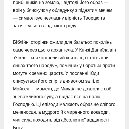
прибічників на землю, і відтоді його образ —
воїн у блискучому обладунку з піднятим мечем
— символізує незламну вірність Творцю та
захист усього людського роду.
Біблійні сторінки ожили для багатьох поколінь
саме через цього архангела. У Книзі Даниїла він
з’являється як «великий князь, що стоїть при
синах твого народу», помічник у боротьбі проти
могутніх земних царств. У посланні Юди
описується його спір із дияволом за тіло
Мойсея — момент, де Михаїл не дозволяє собі
зневажливого суду, а віддає все на волю
Господню. Ці епізоди малюють образ не сліпого
меченосця, а мудрого й смиренного воєводи,
чия сила походить від абсолютної відданості
Богу.