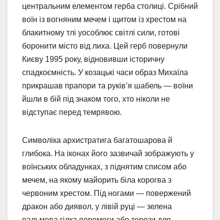
центральним елементом герба столиці. Срібний
воїн із вогняним мечем і щитом із хрестом на
блакитному тлі уособлює світлі сили, готові
боронити місто від лиха. Цей герб повернули
Києву 1995 року, відновивши історичну
спадкоємність. У козацькі часи образ Михаїла
прикрашав прапори та руків’я шабель — воїни
йшли в бій під знаком того, хто ніколи не
відступає перед темрявою.
Символіка архистратига багатошарова й
глибока. На іконах його зазвичай зображують у
воїнських обладунках, з піднятим списом або
мечем, на якому майорить біла корогва з
червоним хрестом. Під ногами — повержений
дракон або диявол, у лівій руці — зелена
пальмова гілка перемоги або терези для