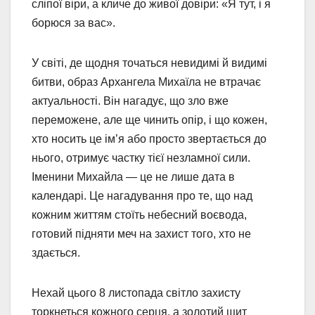
сліпої віри, а кличе до живої довіри: «Я тут, і я
борюся за вас».
У світі, де щодня точаться невидимі й видимі
битви, образ Архангела Михаїла не втрачає
актуальності. Він нагадує, що зло вже
переможене, але ще чинить опір, і що кожен,
хто носить це ім’я або просто звертається до
нього, отримує частку тієї незламної сили.
Іменини Михайла — це не лише дата в
календарі. Це нагадування про те, що над
кожним життям стоїть небесний воєвода,
готовий підняти меч на захист того, хто не
здається.
Нехай цього 8 листопада світло захисту
торкнеться кожного серця, а золотий щит