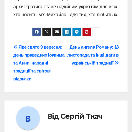
архистратига стане надійним укриттям для всіх,
хто носить ім’я Михайло і для тих, хто любить їх.
Навігація
Яке свято 9 вересня:
День ангела Роману: 18
день праведних Іоакима
листопада та інші дати в
записів
та Анни, народні
українській традиції
традиції та світові
відзнаки
Від
Сергій Ткач