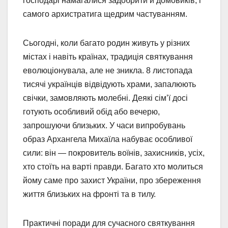
господарі намагалися задобрити й домовиків, і
самого архистратига щедрим частуванням.
Сьогодні, коли багато родин живуть у різних
містах і навіть країнах, традиція святкування
еволюціонувала, але не зникла. 8 листопада
тисячі українців відвідують храми, запалюють
свічки, замовляють молебні. Деякі сім’ї досі
готують особливий обід або вечерю,
запрошуючи близьких. У часи випробувань
образ Архангела Михаїла набуває особливої
сили: він — покровитель воїнів, захисників, усіх,
хто стоїть на варті правди. Багато хто молиться
йому саме про захист України, про збереження
життя близьких на фронті та в тилу.
Практичні поради для сучасного святкування