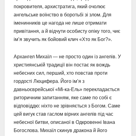
покровителя, архистратига, який очолює
ангельське воїнство в боротьбі зі злом. Для
іменинників це нагода не лише отримати
привітання, а й відчути особисту опіку того, чиє
ім’я звучить як бойовий клич «Хто як Бог?».
Архангел Михаїл — не просто один із ангелів. У
християнській традиції він постає як вождь
небесних сил, перший, хто повстав проти
гордості Люцифера. Його ім’я з
давньоєврейської «Мі-ка-Ель» перекладається
риторичним запитанням, яке саме по собі є
відповіддю: ніхто не зрівняється з Богом. Саме
цей вигук став гаслом вірних ангелів під час
небесної битви, описаної в Одкровенні Івана
Богослова. Михаїл скинув дракона й його