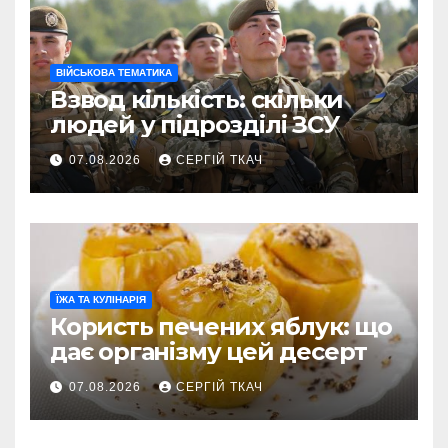
ВІЙСЬКОВА ТЕМАТИКА
Взвод кількість: скільки
людей у підрозділі ЗСУ
07.08.2026
СЕРГІЙ ТКАЧ
ЇЖА ТА КУЛІНАРІЯ
Користь печених яблук: що
дає організму цей десерт
07.08.2026
СЕРГІЙ ТКАЧ