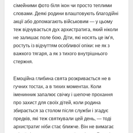
сімейними фото біля ікон чи просто теплими
словами. Деякі родини влаштовують благодійні
акції або допомагають військовим — у цьому
теж відчувається дух архистратига, який ніколи
не залишає поле бою. Діти, які носять це ім’я,
ростуть із відчуттям особливої опіки: не як з
важкого тягаря, а як з тихого внутрішнього
стержня.
Емоційна глибина свята розкривається не в
гучних тостах, а в тихих моментах. Коли
іменинник запалює свічку і шепоче прохання
про захист для своїх дітей, коли родина
збирається за столом після служби і згадує
предків, які теж святкували цей день, — тоді
архистратиг ніби стає ближче. Він не вимагає