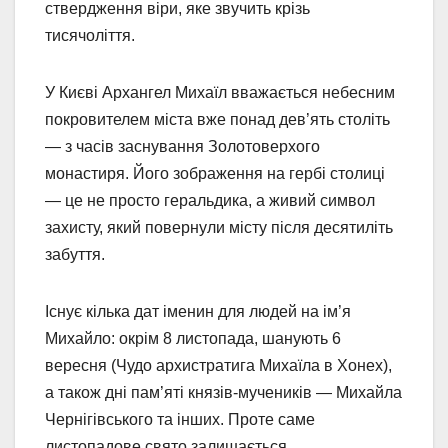
ствердження віри, яке звучить крізь
тисячоліття.
У Києві Архангел Михаїл вважається небесним
покровителем міста вже понад дев’ять століть
— з часів заснування Золотоверхого
монастиря. Його зображення на гербі столиці
— це не просто геральдика, а живий символ
захисту, який повернули місту після десятиліть
забуття.
Існує кілька дат іменин для людей на ім’я
Михайло: окрім 8 листопада, шанують 6
вересня (Чудо архистратига Михаїла в Хонех),
а також дні пам’яті князів-мучеників — Михайла
Чернігівського та інших. Проте саме
листопадове свято залишається