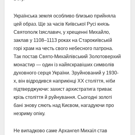
Українська земля особливо близько прийняла
цей образ. Ще за часів Київської Русі князь
Святополк Ізяславич, у хрещенні Михайло,
заклав у 1108–1113 роках на Старокиївській
горі храм на честь свого небесного патрона.
Так постав Свято-Михайлівський Золотоверхий
монастир — один із найяскравіших символів
духовного серця України. Зруйнований у 1930-
х, він відродився наприкінці ХХ століття, ніби
підтверджуючи: захист архистратига триває
крізь століття й руйнування. Сьогодні золоті
бані знову сяють над Києвом, нагадуючи про
незриму опіку.
Не випадково саме Архангел Михаїл став