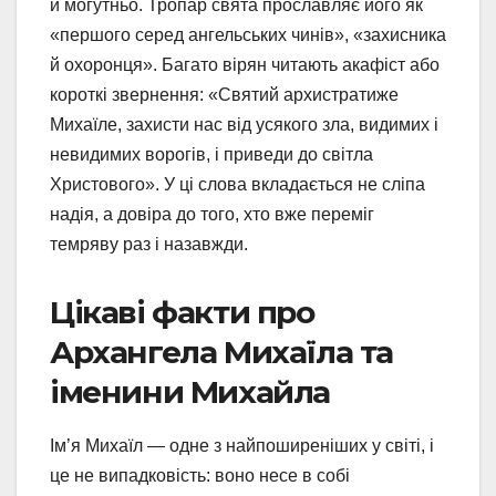
й могутньо. Тропар свята прославляє його як
«першого серед ангельських чинів», «захисника
й охоронця». Багато вірян читають акафіст або
короткі звернення: «Святий архистратиже
Михаїле, захисти нас від усякого зла, видимих і
невидимих ворогів, і приведи до світла
Христового». У ці слова вкладається не сліпа
надія, а довіра до того, хто вже переміг
темряву раз і назавжди.
Цікаві факти про
Архангела Михаїла та
іменини Михайла
Ім’я Михаїл — одне з найпоширеніших у світі, і
це не випадковість: воно несе в собі