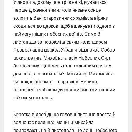
У листопадовому повітрі вже відчувається
перше дихання зими, коли низьке сонце
золотить бані старовинних храмів, а віряни
сходяться до церков, щоб вшанувати одного з
наймогутніших небесних воїнів. Саме 8
листопада за новоюліанським календарем
Православна церква України відзначає Собор
архистратига Михаїла та всіх Небесних Сил
безтілесних. Цей день став головним святом
для всіх, хто носить ім’я Михайло, Михайлина
чи похідні форми — справжні іменини,
наповнені глибоким духовним змістом і живим
зв’язком поколінь.
Коротка відповідь на головні питання проста й
водночас велична: іменини Михайла
припадають на 8 листопада, це день небесного