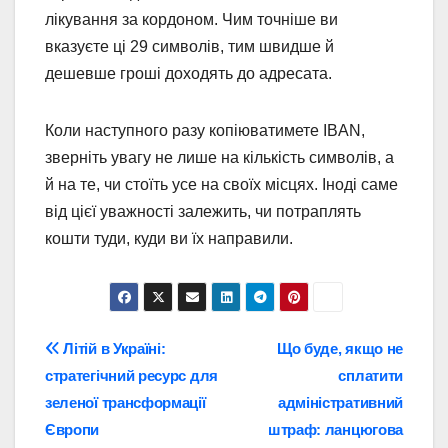
лікування за кордоном. Чим точніше ви
вказуєте ці 29 символів, тим швидше й
дешевше гроші доходять до адресата.
Коли наступного разу копіюватимете IBAN,
зверніть увагу не лише на кількість символів, а
й на те, чи стоїть усе на своїх місцях. Іноді саме
від цієї уважності залежить, чи потраплять
кошти туди, куди ви їх направили.
Навігація
Літій в Україні:
Що буде, якщо не
стратегічний ресурс для
сплатити
записів
зеленої трансформації
адміністративний
Європи
штраф: ланцюгова