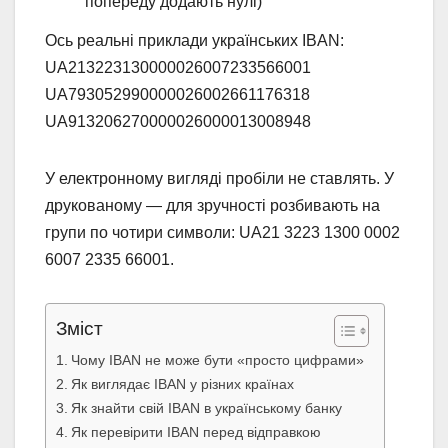
попереду додають нулі)
Ось реальні приклади українських IBAN:
UA213223130000026007233566001
UA793052990000026002661176318
UA913206270000026000013008948
У електронному вигляді пробіли не ставлять. У
друкованому — для зручності розбивають на
групи по чотири символи: UA21 3223 1300 0002
6007 2335 66001.
Зміст
Чому IBAN не може бути «просто цифрами»
Як виглядає IBAN у різних країнах
Як знайти свій IBAN в українському банку
Як перевірити IBAN перед відправкою