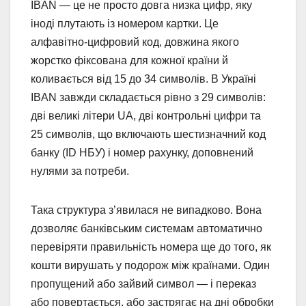
IBAN — це не просто довга низка цифр, яку
іноді плутають із номером картки. Це
алфавітно-цифровий код, довжина якого
жорстко фіксована для кожної країни й
коливається від 15 до 34 символів. В Україні
IBAN завжди складається рівно з 29 символів:
дві великі літери UA, дві контрольні цифри та
25 символів, що включають шестизначний код
банку (ID НБУ) і номер рахунку, доповнений
нулями за потреби.
Така структура з’явилася не випадково. Вона
дозволяє банківським системам автоматично
перевіряти правильність номера ще до того, як
кошти вирушать у подорож між країнами. Один
пропущений або зайвий символ — і переказ
або повертається, або застрягає на дні обробки