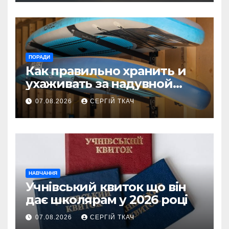
ПОРАДИ
Как правильно хранить и
ухаживать за надувной
SUP-доской, чтобы она
07.08.2026
СЕРГІЙ ТКАЧ
прослужила годы
НАВЧАННЯ
Учнівський квиток що він
дає школярам у 2026 році
07.08.2026
СЕРГІЙ ТКАЧ