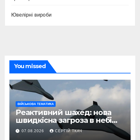
Ювелірні вироби
You missed
ВІЙСЬКОВА ТЕМАТИКА
Реактивний шахед: нова
швидкісна загроза в небі
України
07.08.2026
СЕРГІЙ ТКАЧ