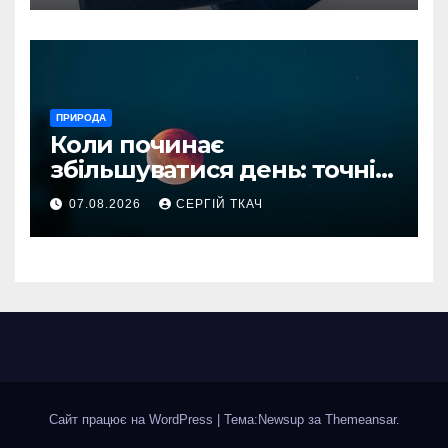
ПРИРОДА
Коли починає
збільшуватися день: точні
дати і наука
07.08.2026
СЕРГІЙ ТКАЧ
Сайт працює на WordPress
|
Тема:Newsup за
Themeansar
.