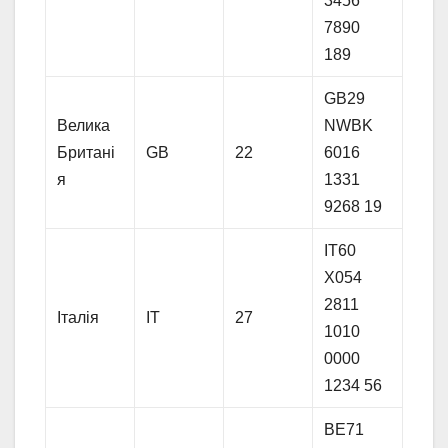
3456
7890
189
GB29
Велика
NWBK
Британі
GB
22
6016
я
1331
9268 19
IT60
X054
2811
Італія
IT
27
1010
0000
1234 56
BE71