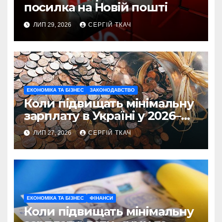
посилка на Новій пошті
ЛИП 29, 2026
СЕРГІЙ ТКАЧ
ЕКОНОМІКА ТА БІЗНЕС
ЗАКОНОДАВСТВО
Коли підвищать мінімальну
зарплату в Україні у 2026–
2027 роках
ЛИП 27, 2026
СЕРГІЙ ТКАЧ
ЕКОНОМІКА ТА БІЗНЕС
ФІНАНСИ
Коли підвищать мінімальну