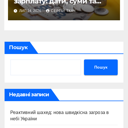
зарплату: дати, суми та
реальні перспективи
ЛИП 24, 2026
СЕРГІЙ ТКАЧ
Пошук
Пошук
Недавні записи
Реактивний шахед: нова швидкісна загроза в
небі України