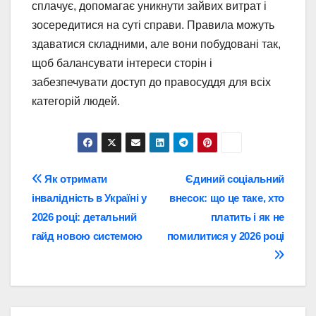
сплачує, допомагає уникнути зайвих витрат і
зосередитися на суті справи. Правила можуть
здаватися складними, але вони побудовані так,
щоб балансувати інтереси сторін і
забезпечувати доступ до правосуддя для всіх
категорій людей.
Навігація
Як отримати
Єдиний соціальний
інвалідність в Україні у
внесок: що це таке, хто
записів
2026 році: детальний
платить і як не
гайд новою системою
помилитися у 2026 році