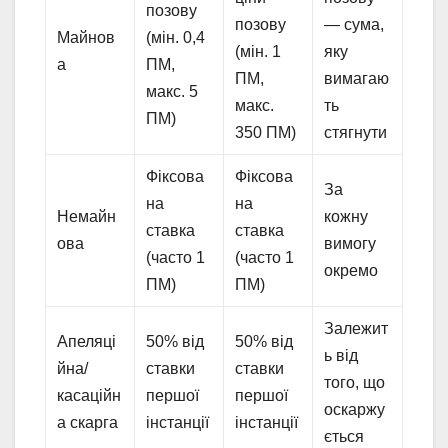
позову
позову
— сума,
Майнов
(мін. 0,4
(мін. 1
яку
а
ПМ,
ПМ,
вимагаю
макс. 5
макс.
ть
ПМ)
350 ПМ)
стягнути
Фіксова
Фіксова
За
на
на
Немайн
кожну
ставка
ставка
ова
вимогу
(часто 1
(часто 1
окремо
ПМ)
ПМ)
Залежит
Апеляці
50% від
50% від
ь від
йна/
ставки
ставки
того, що
касаційн
першої
першої
оскаржу
а скарга
інстанції
інстанції
ється