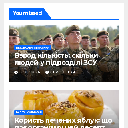
You missed
ВІЙСЬКОВА ТЕМАТИКА
Взвод кількість: скільки
людей у підрозділі ЗСУ
07.08.2026
СЕРГІЙ ТКАЧ
ЇЖА ТА КУЛІНАРІЯ
Користь печених яблук: що
дає організму цей десерт