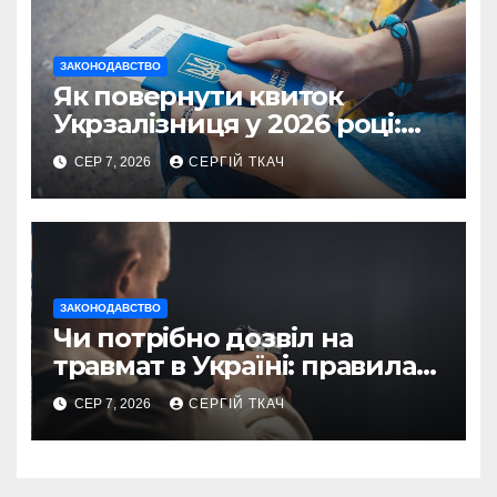
ЗАКОНОДАВСТВО
Як повернути квиток
Укрзалізниця у 2026 році:
правила і суми
СЕР 7, 2026
СЕРГІЙ ТКАЧ
ЗАКОНОДАВСТВО
Чи потрібно дозвіл на
травмат в Україні: правила
2026
СЕР 7, 2026
СЕРГІЙ ТКАЧ