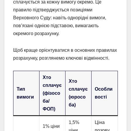
сплачується за кожну вимогу окремо. Це
правило підтверджується позиціями
Верховного Суду: навіть однорідні вимоги,
пов’язані однією підставою, вимагають
окремого розрахунку.
Щоб краще орієнтуватися в основних правилах
розрахунку, розглянемо ключові відмінності.
Хто
Хто
сплачує
Тип
сплачує
Особли
(фізосо
вимоги
(юросо
вості
ба/
ба)
ФОП)
1,5%
Ціна
1% ціни
ціни
позову