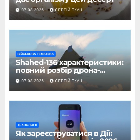
07.08.2026
СЕРГІЙ ТКАЧ
ВІЙСЬКОВА ТЕМАТИКА
Shahed-136 характеристики:
повний розбір дрона-
камікадзе
07.08.2026
СЕРГІЙ ТКАЧ
ТЕХНОЛОГІЇ
Як зареєструватися в Дії: