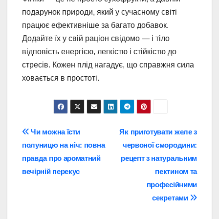
подарунок природи, який у сучасному світі
працює ефективніше за багато добавок.
Додайте їх у свій раціон свідомо — і тіло
відповість енергією, легкістю і стійкістю до
стресів. Кожен плід нагадує, що справжня сила
ховається в простоті.
Навігація
Чи можна їсти
Як приготувати желе з
полуницю на ніч: повна
червоної смородини:
записів
правда про ароматний
рецепт з натуральним
вечірній перекус
пектином та
професійними
секретами