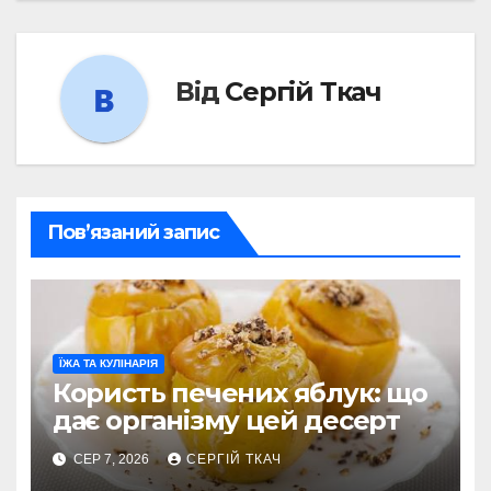
Від
Сергій Ткач
Пов’язаний запис
ЇЖА ТА КУЛІНАРІЯ
Користь печених яблук: що
дає організму цей десерт
СЕР 7, 2026
СЕРГІЙ ТКАЧ