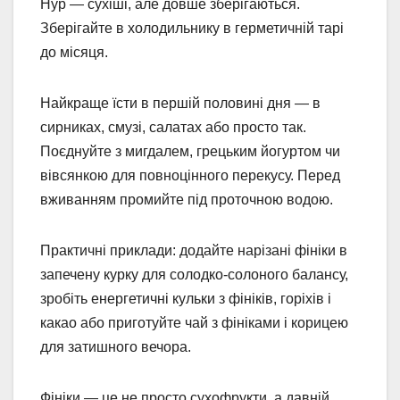
Нур — сухіші, але довше зберігаються.
Зберігайте в холодильнику в герметичній тарі
до місяця.
Найкраще їсти в першій половині дня — в
сирниках, смузі, салатах або просто так.
Поєднуйте з мигдалем, грецьким йогуртом чи
вівсянкою для повноцінного перекусу. Перед
вживанням промийте під проточною водою.
Практичні приклади: додайте нарізані фініки в
запечену курку для солодко-солоного балансу,
зробіть енергетичні кульки з фініків, горіхів і
какао або приготуйте чай з фініками і корицею
для затишного вечора.
Фініки — це не просто сухофрукти, а давній