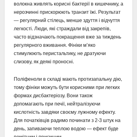
волокна живлять корисні бактерії в кишечнику, а
нерозчинні прискорюють транзит їжі. Результат
— регулярний стілець, менше здуття і відчуття
легкості. Люди, які страждали від закрепів,
часто відзначають покращення вже за тиждень
регулярного вживання. Фініки м’яко
стимулюють перистальтику, не дратуючи
слизову, як деякі проносні.
Поліфеноли в складі мають протизапальну дію,
тому фініки можуть бути корисними при легких
формах дисбактеріозу. Вони також
допомагають при печії, нейтралізуючи
кислотність завдяки своєму лужному ефекту.
Для початківців радимо починати з 2-3 штук на
день, запиваючи теплою водою — ефект буде
помітним і приємним.