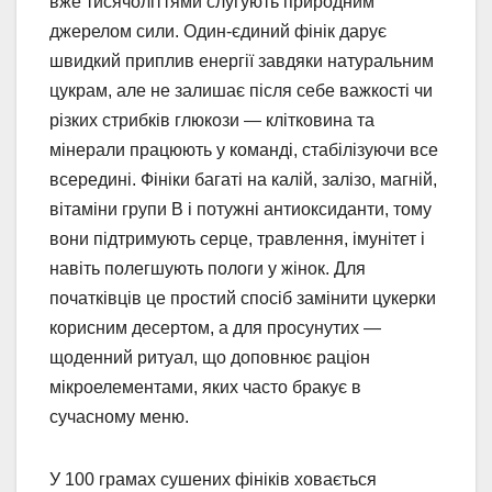
вже тисячоліттями слугують природним
джерелом сили. Один-єдиний фінік дарує
швидкий приплив енергії завдяки натуральним
цукрам, але не залишає після себе важкості чи
різких стрибків глюкози — клітковина та
мінерали працюють у команді, стабілізуючи все
всередині. Фініки багаті на калій, залізо, магній,
вітаміни групи В і потужні антиоксиданти, тому
вони підтримують серце, травлення, імунітет і
навіть полегшують пологи у жінок. Для
початківців це простий спосіб замінити цукерки
корисним десертом, а для просунутих —
щоденний ритуал, що доповнює раціон
мікроелементами, яких часто бракує в
сучасному меню.
У 100 грамах сушених фініків ховається