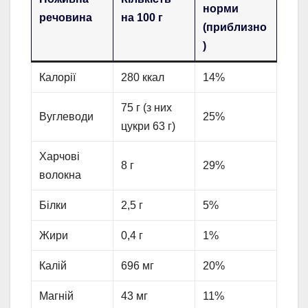
норми
речовина
на 100 г
(приблизно
)
Калорії
280 ккал
14%
75 г (з них
Вуглеводи
25%
цукри 63 г)
Харчові
8 г
29%
волокна
Білки
2,5 г
5%
Жири
0,4 г
1%
Калій
696 мг
20%
Магній
43 мг
11%