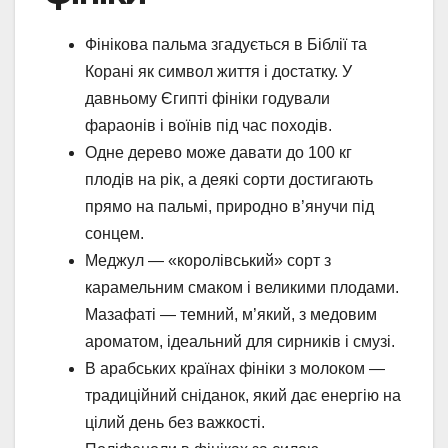
Фінікова пальма згадується в Біблії та
Корані як символ життя і достатку. У
давньому Єгипті фініки годували
фараонів і воїнів під час походів.
Одне дерево може давати до 100 кг
плодів на рік, а деякі сорти достигають
прямо на пальмі, природно в’янучи під
сонцем.
Меджул — «королівський» сорт з
карамельним смаком і великими плодами.
Мазафаті — темний, м’який, з медовим
ароматом, ідеальний для сирників і смузі.
В арабських країнах фініки з молоком —
традиційний сніданок, який дає енергію на
цілий день без важкості.