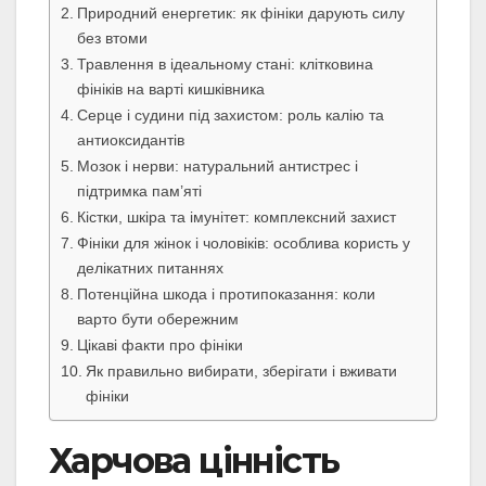
Природний енергетик: як фініки дарують силу
без втоми
Травлення в ідеальному стані: клітковина
фініків на варті кишківника
Серце і судини під захистом: роль калію та
антиоксидантів
Мозок і нерви: натуральний антистрес і
підтримка пам’яті
Кістки, шкіра та імунітет: комплексний захист
Фініки для жінок і чоловіків: особлива користь у
делікатних питаннях
Потенційна шкода і протипоказання: коли
варто бути обережним
Цікаві факти про фініки
Як правильно вибирати, зберігати і вживати
фініки
Харчова цінність