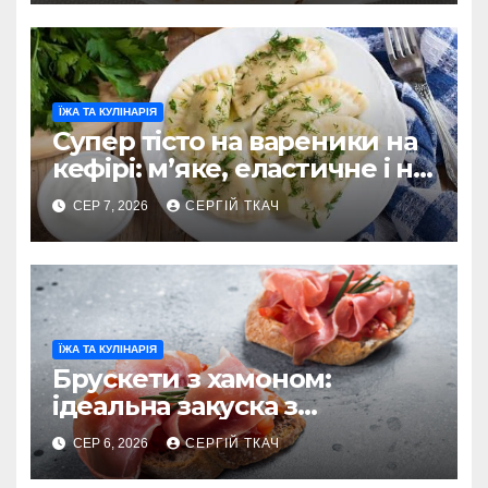
ЇЖА ТА КУЛІНАРІЯ
Супер тісто на вареники на
кефірі: м’яке, еластичне і не
рветься
СЕР 7, 2026
СЕРГІЙ ТКАЧ
ЇЖА ТА КУЛІНАРІЯ
Брускети з хамоном:
ідеальна закуска з
характером
СЕР 6, 2026
СЕРГІЙ ТКАЧ