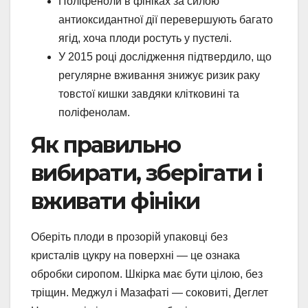
Поліфеноли в фініках за силою
антиоксидантної дії перевершують багато
ягід, хоча плоди ростуть у пустелі.
У 2015 році дослідження підтвердило, що
регулярне вживання знижує ризик раку
товстої кишки завдяки клітковині та
поліфенолам.
Як правильно
вибирати, зберігати і
вживати фініки
Оберіть плоди в прозорій упаковці без
кристалів цукру на поверхні — це ознака
обробки сиропом. Шкірка має бути цілою, без
тріщин. Меджул і Мазафаті — соковиті, Деглет