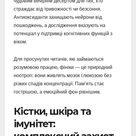
чудовим вечірнім десертом для тих, хто
страждає від тривожності чи безсоння.
Антиоксиданти захищають нейрони від
пошкоджень, а дослідження вказують на
потенціал у підтримці когнітивних функцій з
віком.
Для просунутих читачів, які займаються
розумовою працею, фініки — це природний
ноотроп: вони живлять мозок глюкозою без
різких спадів концентрації. Пам’ять стає
гострішою, а емоційний фон рівнішим.
Кістки, шкіра та
імунітет: