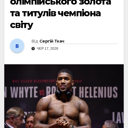
олімпійського золота
та титулів чемпіона
світу
Від
Сергій Ткач
ЧЕР 17, 2026