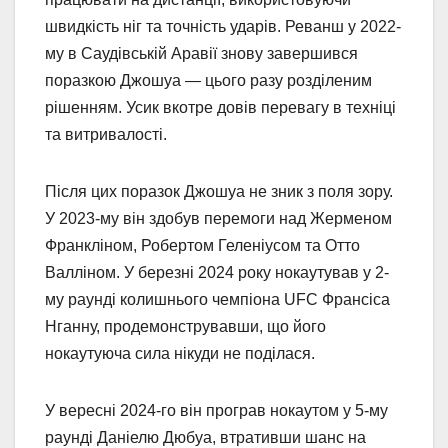
швидкість ніг та точність ударів. Реванш у 2022-
му в Саудівській Аравії знову завершився
поразкою Джошуа — цього разу розділеним
рішенням. Усик вкотре довів перевагу в техніці
та витривалості.
Після цих поразок Джошуа не зник з поля зору.
У 2023-му він здобув перемоги над Жерменом
Франкліном, Робертом Геленіусом та Отто
Валліном. У березні 2024 року нокаутував у 2-
му раунді колишнього чемпіона UFC Франсіса
Нганну, продемонструвавши, що його
нокаутуюча сила нікуди не поділася.
У вересні 2024-го він програв нокаутом у 5-му
раунді Даніелю Дюбуа, втративши шанс на