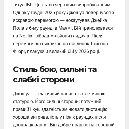
титул IBF. Це стало черговим випробуванням.
Однак у грудні 2025 року Джошуа повернувся з
яскравою перемогою — нокаутував Джейка
Пола в 6-му раунді в Маямі. Бій транслювався
на Netflix і зібрав мільйони глядачів. Після
перемоги він викликав на поєдинок Тайсона
Ф’юрі, плануючи великий бій у 2026 році.
Стиль бою, сильні та
слабкі сторони
Джошуа — класичний панчер з атлетичною
статурою. Його сильні сторони: потужний
прямий і хук, здатність змінювати дистанцію,
хороша витривалість у пізніх раундах після
доопрацювання. Він добре працює на середній