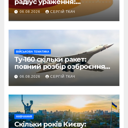
радіус ураження:
детальний розбір зон
06.08.2026
СЕРГІЙ ТКАЧ
знищення
ВІЙСЬКОВА ТЕМАТИКА
Ту-160 скільки ракет:
повний розбір озброєння
стратегічного
06.08.2026
СЕРГІЙ ТКАЧ
бомбардувальника
НАВЧАННЯ
Скільки років Києву: