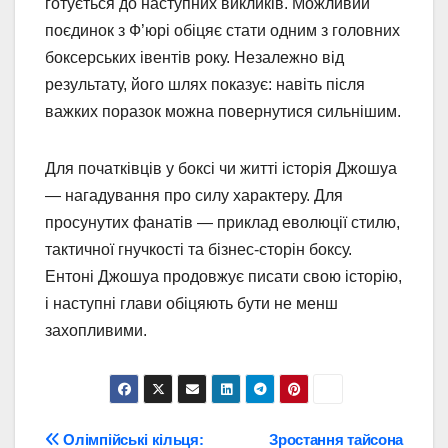
готується до наступних викликів. Можливий
поєдинок з Ф’юрі обіцяє стати одним з головних
боксерських івентів року. Незалежно від
результату, його шлях показує: навіть після
важких поразок можна повернутися сильнішим.
Для початківців у боксі чи житті історія Джошуа
— нагадування про силу характеру. Для
просунутих фанатів — приклад еволюції стилю,
тактичної гнучкості та бізнес-сторін боксу.
Ентоні Джошуа продовжує писати свою історію,
і наступні глави обіцяють бути не менш
захопливими.
Навігація
Олімпійські кільця:
Зростання тайсона