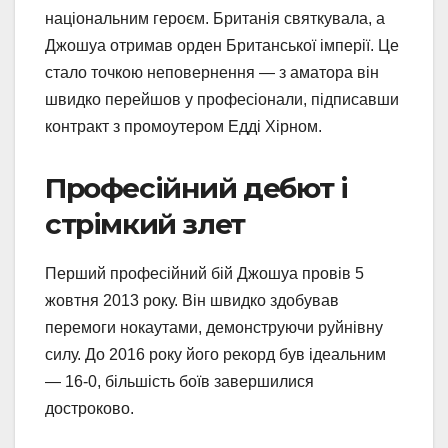
національним героєм. Британія святкувала, а
Джошуа отримав орден Британської імперії. Це
стало точкою неповернення — з аматора він
швидко перейшов у професіонали, підписавши
контракт з промоутером Едді Хірном.
Професійний дебют і
стрімкий злет
Перший професійний бій Джошуа провів 5
жовтня 2013 року. Він швидко здобував
перемоги нокаутами, демонструючи руйнівну
силу. До 2016 року його рекорд був ідеальним
— 16-0, більшість боїв завершилися
достроково.