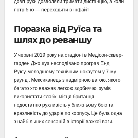
довгі руки дозволяли тримати дистанцію, а коли
потрібно — переходити в інфайт.
Поразка від Руїса та
шлях до реваншу
У червні 2019 року на стадіоні в Медісон-сквер-
гарден Джошуа несподівано програв Енді
Руїсу-молодшому технічним нокаутом у 7-му
раунді. Мексиканець з надмірною вагою, якого
багато хто вважав легкою здобиччю, зумів
використати слабкі місця британця —
недостатню рухливість у ближньому бою та
вразливість до ударів по корпусу. Це була одна
з найбільших сенсацій в історії важкої ваги.