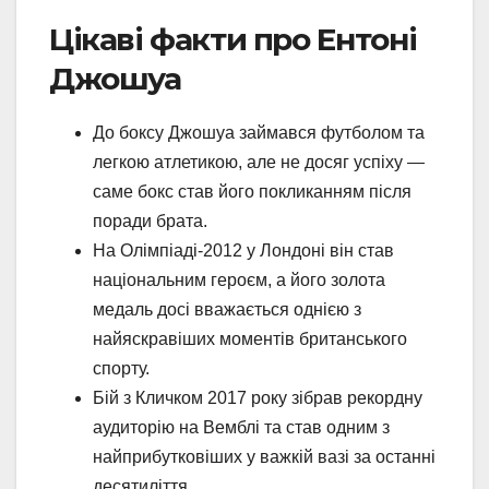
Цікаві факти про Ентоні
Джошуа
До боксу Джошуа займався футболом та
легкою атлетикою, але не досяг успіху —
саме бокс став його покликанням після
поради брата.
На Олімпіаді-2012 у Лондоні він став
національним героєм, а його золота
медаль досі вважається однією з
найяскравіших моментів британського
спорту.
Бій з Кличком 2017 року зібрав рекордну
аудиторію на Вемблі та став одним з
найприбутковіших у важкій вазі за останні
десятиліття.