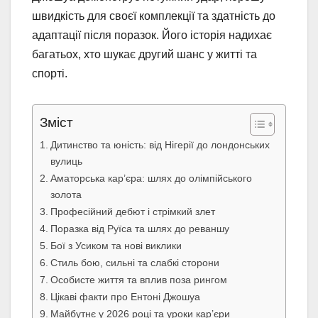
швидкість для своєї комплекції та здатність до
адаптації після поразок. Його історія надихає
багатьох, хто шукає другий шанс у житті та
спорті.
Зміст
Дитинство та юність: від Нігерії до лондонських
вулиць
Аматорська кар’єра: шлях до олімпійського
золота
Професійний дебют і стрімкий злет
Поразка від Руїса та шлях до реваншу
Бої з Усиком та нові виклики
Стиль бою, сильні та слабкі сторони
Особисте життя та вплив поза рингом
Цікаві факти про Ентоні Джошуа
Майбутнє у 2026 році та уроки кар’єри