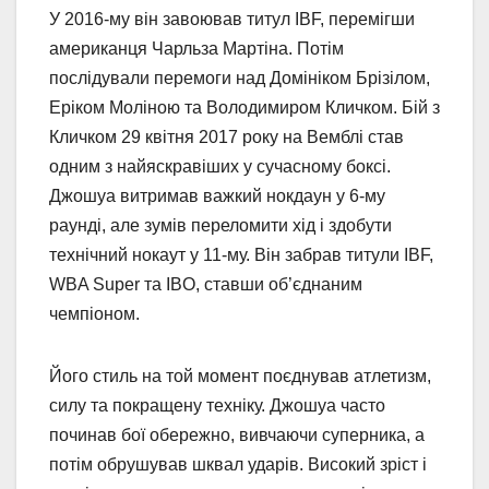
У 2016-му він завоював титул IBF, перемігши
американця Чарльза Мартіна. Потім
послідували перемоги над Домініком Брізілом,
Еріком Моліною та Володимиром Кличком. Бій з
Кличком 29 квітня 2017 року на Вемблі став
одним з найяскравіших у сучасному боксі.
Джошуа витримав важкий нокдаун у 6-му
раунді, але зумів переломити хід і здобути
технічний нокаут у 11-му. Він забрав титули IBF,
WBA Super та IBO, ставши об’єднаним
чемпіоном.
Його стиль на той момент поєднував атлетизм,
силу та покращену техніку. Джошуа часто
починав бої обережно, вивчаючи суперника, а
потім обрушував шквал ударів. Високий зріст і