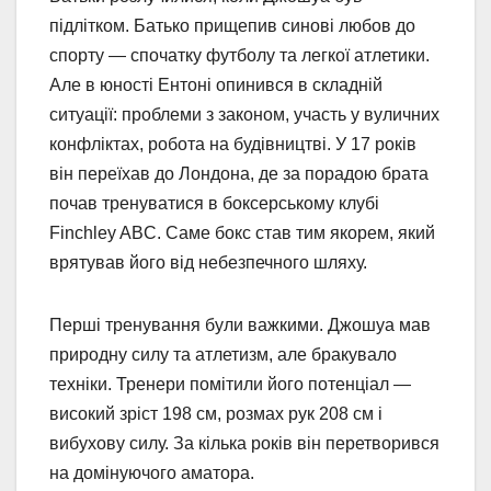
підлітком. Батько прищепив синові любов до
спорту — спочатку футболу та легкої атлетики.
Але в юності Ентоні опинився в складній
ситуації: проблеми з законом, участь у вуличних
конфліктах, робота на будівництві. У 17 років
він переїхав до Лондона, де за порадою брата
почав тренуватися в боксерському клубі
Finchley ABC. Саме бокс став тим якорем, який
врятував його від небезпечного шляху.
Перші тренування були важкими. Джошуа мав
природну силу та атлетизм, але бракувало
техніки. Тренери помітили його потенціал —
високий зріст 198 см, розмах рук 208 см і
вибухову силу. За кілька років він перетворився
на домінуючого аматора.