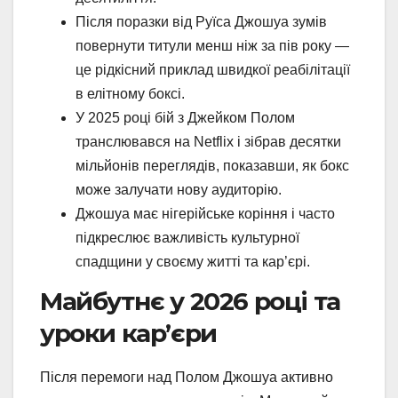
Після поразки від Руїса Джошуа зумів
повернути титули менш ніж за пів року —
це рідкісний приклад швидкої реабілітації
в елітному боксі.
У 2025 році бій з Джейком Полом
транслювався на Netflix і зібрав десятки
мільйонів переглядів, показавши, як бокс
може залучати нову аудиторію.
Джошуа має нігерійське коріння і часто
підкреслює важливість культурної
спадщини у своєму житті та кар’єрі.
Майбутнє у 2026 році та
уроки кар’єри
Після перемоги над Полом Джошуа активно