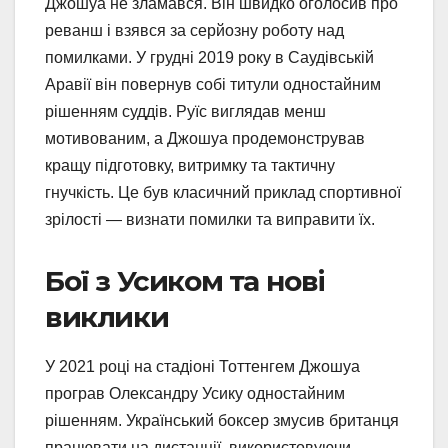
Джошуа не зламався. Він швидко оголосив про
реванш і взявся за серйозну роботу над
помилками. У грудні 2019 року в Саудівській
Аравії він повернув собі титули одностайним
рішенням суддів. Руїс виглядав менш
мотивованим, а Джошуа продемонстрував
кращу підготовку, витримку та тактичну
гнучкість. Це був класичний приклад спортивної
зрілості — визнати помилки та виправити їх.
Бої з Усиком та нові
виклики
У 2021 році на стадіоні Тоттенгем Джошуа
програв Олександру Усику одностайним
рішенням. Український боксер змусив британця
працювати на дистанції, використовуючи