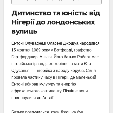
Дитинство та юність: від
Нігерії до лондонських
вулиць
Ентоні Олувафемі Оласені Джошуа народився
15 жовтня 1989 року у Вотфорді, графство
Гартфордшир, Англія. Його батько Роберт має
нігерійсько-ірландське коріння, а мати Єта
Одусанья — нігерійка з народу йоруба. Сім’я
провела частину часу в Нігерії, де маленький
Ентоні вбирав культуру та енергію
африканського континенту. Пізніше вони
повернулися до Англії.
Батьки розлучилися, коли Джошуа був