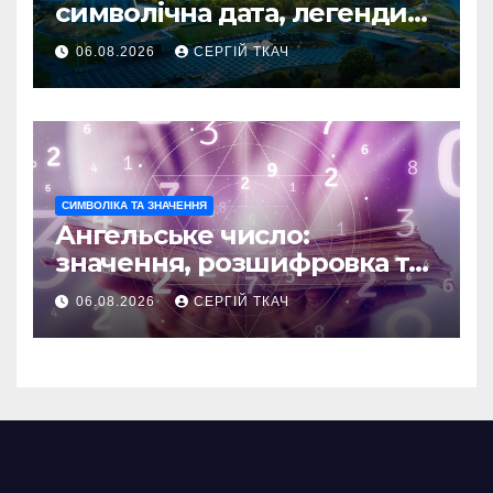
символічна дата, легенди
та те, що кажуть історики
06.08.2026
СЕРГІЙ ТКАЧ
СИМВОЛІКА ТА ЗНАЧЕННЯ
Ангельське число:
значення, розшифровка та
послання
06.08.2026
СЕРГІЙ ТКАЧ