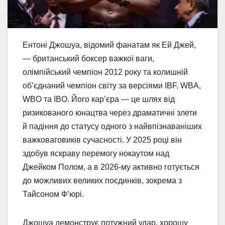
Ентоні Джошуа, відомий фанатам як Ей Джей,
— британський боксер важкої ваги,
олімпійський чемпіон 2012 року та колишній
об’єднаний чемпіон світу за версіями IBF, WBA,
WBO та IBO. Його кар’єра — це шлях від
ризикованого юнацтва через драматичні злети
й падіння до статусу одного з найвпізнаваніших
важковаговиків сучасності. У 2025 році він
здобув яскраву перемогу нокаутом над
Джейком Полом, а в 2026-му активно готується
до можливих великих поєдинків, зокрема з
Тайсоном Ф’юрі.
Джошуа демонструє потужний удар, хорошу