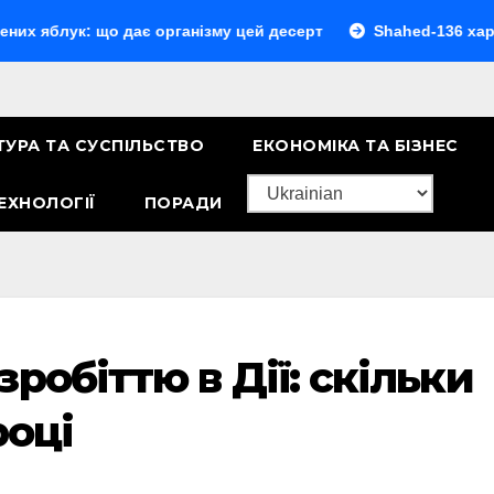
: що дає організму цей десерт
Shahed-136 характеристик
ТУРА ТА СУСПІЛЬСТВО
ЕКОНОМІКА ТА БІЗНЕС
ЕХНОЛОГІЇ
ПОРАДИ
робіттю в Дії: скільки
році