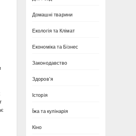
Домашні тварини
Екологія та Клімат
Економіка та Бізнес
Законодавство
и
Здоров’я
х
Історія
т
ає
Їжа та кулінарія
Кіно