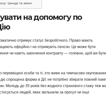
оці: тренди та зміни
увати на допомогу по
Дію
томатично отримує статус безробітного. Право мають
рацюють офіційно і не отримують пенсію. Це може бути
ення чи навіть закінчення контракту — головне, щоб ви бул
 переміщені особи та ті, хто живе на тимчасово окуповани
х діє спрощена форма в Дії: не потрібно збирати повний паке
кою. Молодь до 35 років без жодного страхового стажу теж м
тосується людей, яких звільнили за прогул чи інші