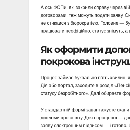
А ось ФОПи, які закрили справу через ві
договорами, теж можуть подати заяву. Си
не стикався з бюрократією. Головне — б
працювати неофіційно, статус знімуть, а
Як оформити допомо
покрокова інструк
Процес займає буквально п’ять хвилин, 
Дія або портал, заходите в розділ «Пенс
статусу безробітного». Далі обираєте фо
У стандартній формі завантажуєте скани 
дипломи про освіту. Для спрощеної — дос
заяву електронним підписом — і готово. Ц