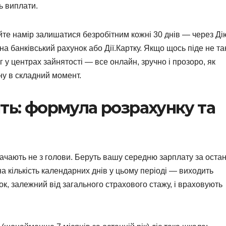
ь виплати.
йте намір залишатися безробітним кожні 30 днів — через Ді
на банківський рахунок або Дії.Картку. Якщо щось піде не та
г у центрах зайнятості — все онлайн, зручно і прозоро, як
ну в складний момент.
ть: формула розрахунку та
начають не з голови. Беруть вашу середню зарплату за остан
на кількість календарних днів у цьому періоді — виходить
к, залежний від загального страхового стажу, і враховують