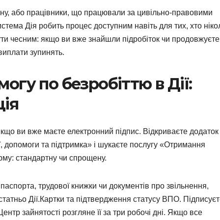
йну, або працівники, що працювали за цивільно-правовими
стема Дія робить процес доступним навіть для тих, хто ніко
ути чесним: якщо ви вже знайшли підробіток чи продовжуєте
 виплати зупинять.
гу по безробіттю в Дії:
ція
якщо ви вже маєте електронний підпис. Відкриваєте додаток
ії, допомоги та підтримка» і шукаєте послугу «Отримання
рму: стандартну чи спрощену.
паспорта, трудової книжки чи документів про звільнення,
татньо Дії.Картки та підтвердження статусу ВПО. Підписує
ентр зайнятості розгляне її за три робочі дні. Якщо все