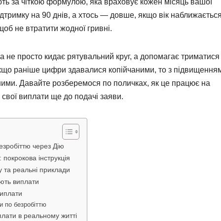
ують за чіткою формулою, яка враховує кожен місяць вашої
ідтримку на 90 днів, а хтось — довше, якщо вік наближаєтьс
щоб не втратити жодної гривні.
а не просто кидає рятувальний круг, а допомагає триматися
 якщо раніше цифри здавалися копійчаними, то з підвищення
шими. Давайте розберемося по поличках, як це працює на
 свої виплати ще до подачі заяви.
езробіттю через Дію
 покрокова інструкція
у та реальні приклади
ають виплати
виплати
и по безробіттю
плати в реальному житті