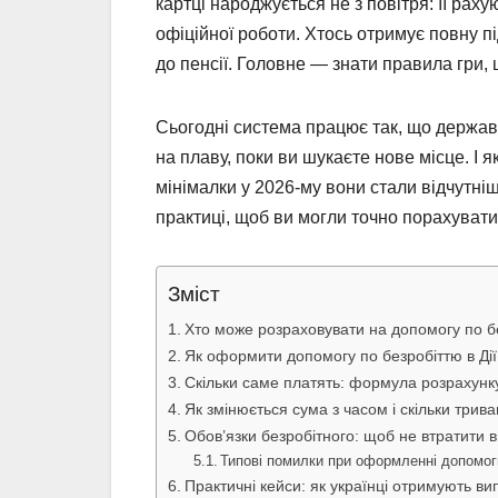
картці народжується не з повітря: її рах
офіційної роботи. Хтось отримує повну п
до пенсії. Головне — знати правила гри, 
Сьогодні система працює так, що держав
на плаву, поки ви шукаєте нове місце. І
мінімалки у 2026-му вони стали відчутні
практиці, щоб ви могли точно порахувати
Зміст
Хто може розраховувати на допомогу по б
Як оформити допомогу по безробіттю в Дії:
Скільки саме платять: формула розрахунк
Як змінюється сума з часом і скільки трив
Обов’язки безробітного: щоб не втратити 
Типові помилки при оформленні допомог
Практичні кейси: як українці отримують ви