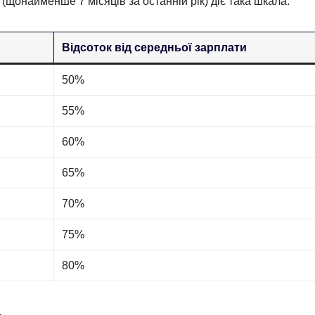
(щонайменше 7 місяців за останній рік) діє така шкала:
Відсоток від середньої зарплати
50%
55%
60%
65%
70%
75%
80%