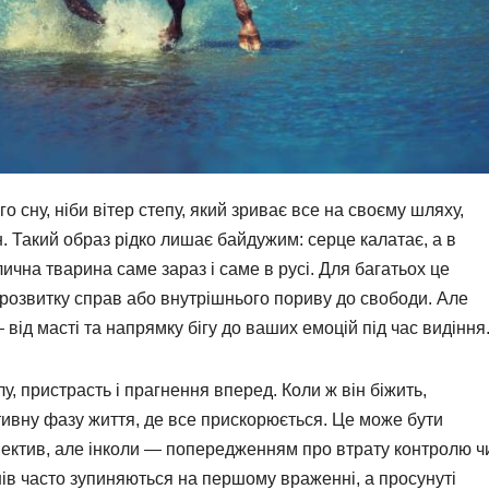
го сну, ніби вітер степу, який зриває все на своєму шляху,
н. Такий образ рідко лишає байдужим: серце калатає, а в
ична тварина саме зараз і саме в русі. Для багатьох це
 розвитку справ або внутрішнього пориву до свободи. Але
від масті та напрямку бігу до ваших емоцій під час видіння
лу, пристрасть і прагнення вперед. Коли ж він біжить,
тивну фазу життя, де все прискорюється. Це може бути
пектив, але інколи — попередженням про втрату контролю ч
нів часто зупиняються на першому враженні, а просунуті