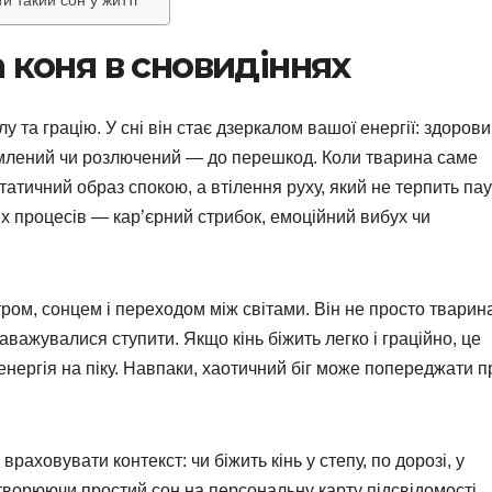
и такий сон у житті
 коня в сновидіннях
у та грацію. У сні він стає дзеркалом вашої енергії: здорови
омлений чи розлючений — до перешкод. Коли тварина саме
статичний образ спокою, а втілення руху, який не терпить пау
х процесів — кар’єрний стрибок, емоційний вибух чи
ітром, сонцем і переходом між світами. Він не просто тварин
наважувалися ступити. Якщо кінь біжить легко і граційно, це
, енергія на піку. Навпаки, хаотичний біг може попереджати п
раховувати контекст: чи біжить кінь у степу, по дорозі, у
творюючи простий сон на персональну карту підсвідомості.