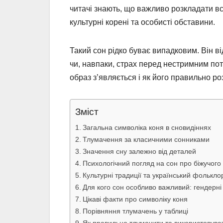
читачі знають, що важливо розкладати все
культурні корені та особисті обставини.
Такий сон рідко буває випадковим. Він 
чи, навпаки, страх перед нестримним по
образ з’являється і як його правильно р
Зміст
Загальна символіка коня в сновидіннях
Тлумачення за класичними сонниками
Значення сну залежно від деталей
Психологічний погляд на сон про біжучого
Культурні традиції та український фолькло
Для кого сон особливо важливий: гендерні т
Цікаві факти про символіку коня
Порівняння тлумачень у таблиці