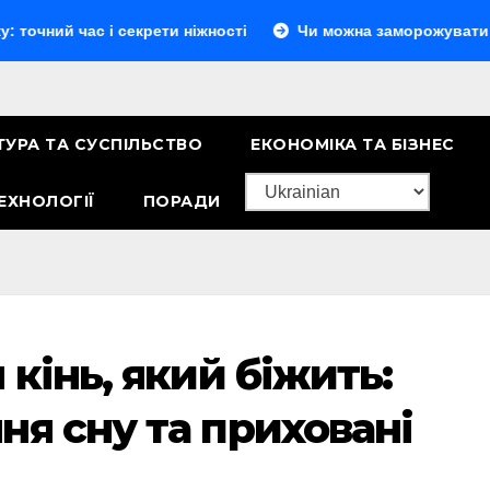
с і секрети ніжності
Чи можна заморожувати сир: повний
ТУРА ТА СУСПІЛЬСТВО
ЕКОНОМІКА ТА БІЗНЕС
ЕХНОЛОГІЇ
ПОРАДИ
 кінь, який біжить:
ня сну та приховані