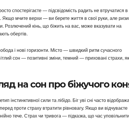
росто спостерігаєте — підсвідомість радить не втручатися в
. Якщо мчите верхи — ви берете життя в свої руки, але ризи
. Розлючений кінь, що біжить на вас, може вказувати на
ають обертів.
бода і нові горизонти. Місто — швидкий ритм сучасного
вітлий сон — позитивні зміни, темний — приховані страхи, як
яд на сон про біжучого кон
тип інстинктивної сили та лібідо. Біг уві сні часто відображ
перед проти страху втратити рівновагу. Якщо ви відчуваєте
нійно тече. Страх чи тривога — підказка, що час уповільнит