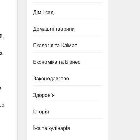
Дім і сад
Домашні тварини
й,
Екологія та Клімат
з.
Економіка та Бізнес
Законодавство
а,
Здоров’я
ро
Історія
Їжа та кулінарія