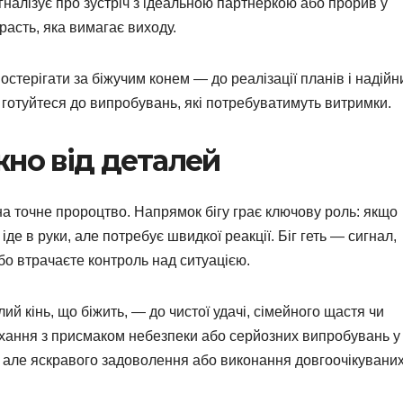
игналізує про зустріч з ідеальною партнеркою або прорив у
расть, яка вимагає виходу.
постерігати за біжучим конем — до реалізації планів і надійн
— готуйтеся до випробувань, які потребуватимуть витримки.
жно від деталей
а точне пророцтво. Напрямок бігу грає ключову роль: якщо
іде в руки, але потребує швидкої реакції. Біг геть — сигнал,
або втрачаєте контроль над ситуацією.
й кінь, що біжить, — до чистої удачі, сімейного щастя чи
хання з присмаком небезпеки або серйозних випробувань у
, але яскравого задоволення або виконання довгоочікувани