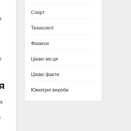
Спорт
к
Технології
Фінанси
і
Цікаві місця
Цікаві факти
я
Ювелірні вироби
ає
и