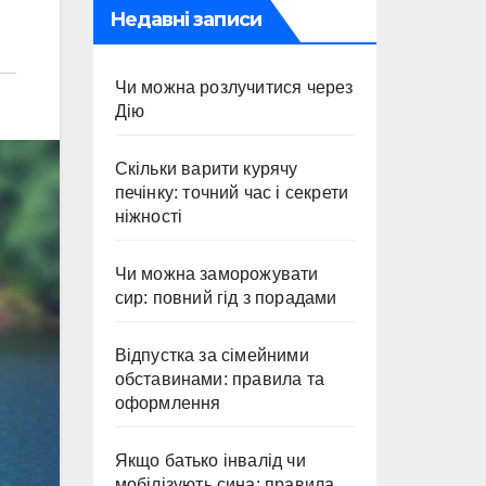
Недавні записи
Чи можна розлучитися через
Дію
Скільки варити курячу
печінку: точний час і секрети
ніжності
Чи можна заморожувати
сир: повний гід з порадами
Відпустка за сімейними
обставинами: правила та
оформлення
Якщо батько інвалід чи
мобілізують сина: правила