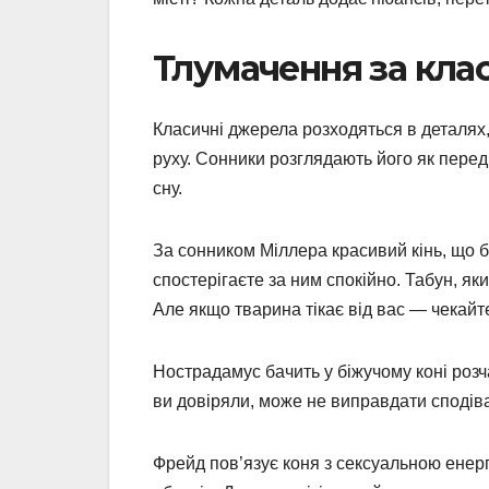
Тлумачення за кл
Класичні джерела розходяться в деталях,
руху. Сонники розглядають його як перед
сну.
За сонником Міллера красивий кінь, що бі
спостерігаєте за ним спокійно. Табун, я
Але якщо тварина тікає від вас — чекайт
Нострадамус бачить у біжучому коні розч
ви довіряли, може не виправдати сподіван
Фрейд пов’язує коня з сексуальною енерг