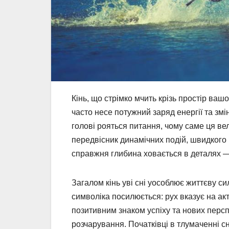
Кінь, що стрімко мчить крізь простір вашо
часто несе потужний заряд енергії та змі
голові рояться питання, чому саме ця вел
передвісник динамічних подій, швидкого
справжня глибина ховається в деталях — 
Загалом кінь уві сні уособлює життєву си
символіка посилюється: рух вказує на ак
позитивним знаком успіху та нових перс
розчарування. Початківці в тлумаченні с