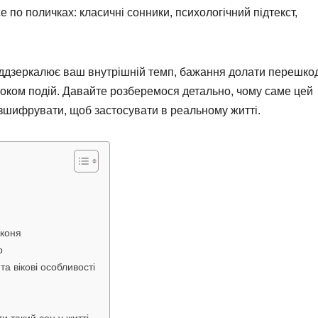
 по поличках: класичні сонники, психологічний підтекст,
віддзеркалює ваш внутрішній темп, бажання долати перешко
током подій. Давайте розберемося детально, чому саме цей
озшифрувати, щоб застосувати в реальному житті.
 коня
р
а вікові особливості