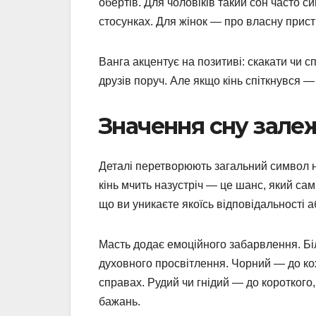
обертів. Для чоловіків такий сон часто с
стосунках. Для жінок — про власну прист
Ванга акцентує на позитиві: скакати чи с
друзів поруч. Але якщо кінь спіткнувся 
Значення сну зале
Деталі перетворюють загальний символ н
кінь мчить назустріч — це шанс, який сам 
що ви уникаєте якоїсь відповідальності 
Масть додає емоційного забарвлення. Біли
духовного просвітлення. Чорний — до ко
справах. Рудий чи гнідий — до короткого
бажань.