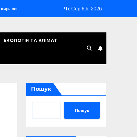
Чт. Сер 6th, 2026
 гід з порадами
Відпустка за сімейними обставинами: 
ЕКОЛОГІЯ ТА КЛІМАТ
Пошук
Пошук