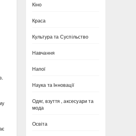
Кіно
Краса
Культура та Суспільство
Навчання
Напої
в.
Наука та Інновації
Одяг, взуття , аксесуари та
му
мода
Освіта
ає