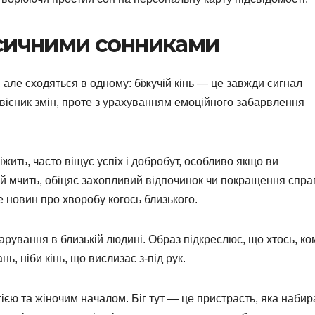
асичними сонниками
 але сходяться в одному: біжучій кінь — це завжди сигнал
вісник змін, проте з урахуванням емоційного забарвлення
жить, часто віщує успіх і добробут, особливо якщо ви
кий мчить, обіцяє захопливий відпочинок чи покращення спра
е новин про хворобу когось близького.
арування в близькій людині. Образ підкреслює, що хтось, ко
ь, ніби кінь, що вислизає з-під рук.
ією та жіночим началом. Біг тут — це пристрасть, яка набир