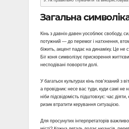
Як правильно тлумачити та використовуват
Загальна символіка
Кінь з давніх-давен уособлює свободу, сил
потужний — до перемог і натхнення, вт
біжить, акцент падає на динаміку. Це не 
Біг коня символізує прискорення життєви
несподівані повороти долі.
У багатьох культурах кінь пов’язаний з в
а провідник: несе вас туди, куди самі не 
ніби підсвідомість підштовхує: час діяти
ризик втратити керування ситуацією.
Для просунутих інтерпретаторів важливо в
місті? Кожна деталь додає нюансів, пере