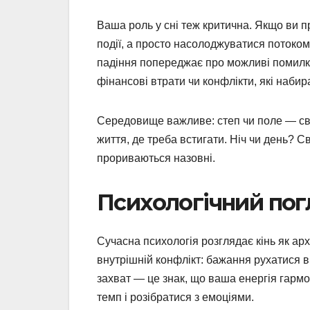
Ваша роль у сні теж критична. Якщо ви п
події, а просто насолоджуватися потоком
падіння попереджає про можливі помилки
фінансові втрати чи конфлікти, які набир
Середовище важливе: степ чи поле — сво
життя, де треба встигати. Ніч чи день? С
прориваються назовні.
Психологічний погл
Сучасна психологія розглядає кінь як архе
внутрішній конфлікт: бажання рухатися в
захват — це знак, що ваша енергія гармо
темп і розібратися з емоціями.