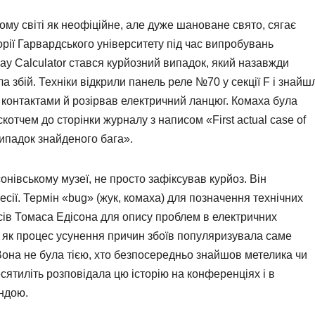
ому світі як неофіційне, але дуже шановане свято, сягає
орії Гарвардського університету під час випробувань
ay Calculator стався курйозний випадок, який назавжди
а збій. Техніки відкрили панель реле №70 у секції F і знайш
ж контактами й розірвав електричний ланцюг. Комаха була
котчем до сторінки журналу з написом «First actual case of
ипадок знайденого бага».
сонівському музеї, не просто зафіксував курйоз. Він
сії. Термін «bug» (жук, комаха) для позначення технічних
ів Томаса Едісона для опису проблем в електричних
 як процес усунення причин збоїв популяризувала саме
Вона не була тією, хто безпосередньо знайшов метелика чи
сятиліть розповідала цю історію на конференціях і в
ендою.