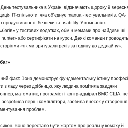
, День тестувальника в Україні відзначають щороку 9 вересн
иція IT-спільноти, яка об’єднує manual-тестувальників, QA-
з продуктивності, безпеки та usability. У компаніях
«багів» у тестових додатках, обмін мемами про найдивніші
hunter» або сертифікати на курси. Деякі команди проводят
історіями «як ми врятували реліз за годину до дедлайну».
«баг»
вний факт. Вона демонструє фундаментальну істину професі
и з ладу через дрібницю, яку людина помітила завдяки
Гоппер, математик, програміст і контр-адмірал ВМС США, не
 розробила перші компілятори, зробила внесок у створення
ументування проблем.
ксикон. Воно перестало бути жартом про реальну комаху й