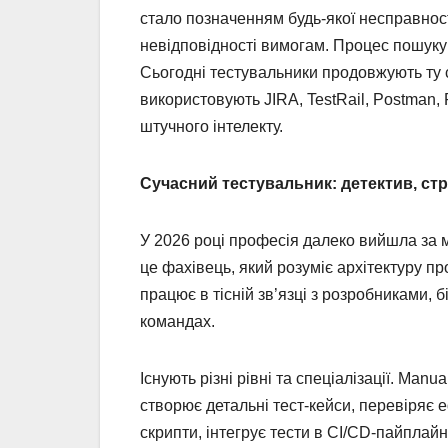
стало позначенням будь-якої несправності
невідповідності вимогам. Процес пошуку
Сьогодні тестувальники продовжують ту с
використовують JIRA, TestRail, Postman, P
штучного інтелекту.
Сучасний тестувальник: детектив, стр
У 2026 році професія далеко вийшла за м
це фахівець, який розуміє архітектуру про
працює в тісній зв’язці з розробниками, 
командах.
Існують різні рівні та спеціалізації. Manu
створює детальні тест-кейси, перевіряє ed
скрипти, інтегрує тести в CI/CD-пайплайн