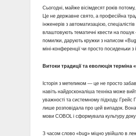
Сьогодні, майже вісімдесят років потому
Це не державне свято, а професійна трад
інженерів з автоматизацією, спеціалістів 
влаштовують тематичні квести на пошук 
помилки, дарують кружки з написом «Bug 
міні-конференції чи просто посиденьки з 
Витоки традиції та еволюція терміна 
Історія з метеликом — це не просто заба
навіть найдосконаліша техніка може вийт
уважності та системному підходу. Грейс 
лише розповідала про цей випадок. Вона
мови COBOL і сформувала культуру док
З часом слово «bug» міцно увійшло в ле