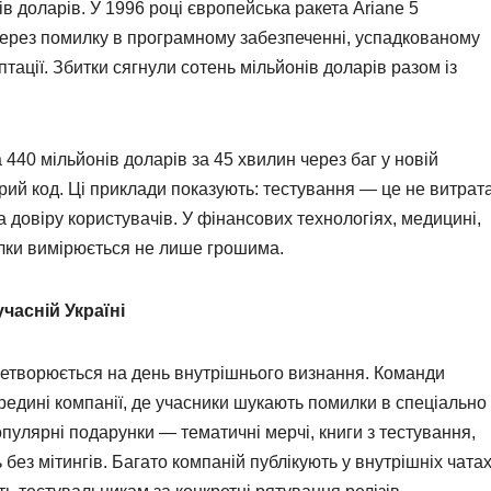
в доларів. У 1996 році європейська ракета Ariane 5
 через помилку в програмному забезпеченні, успадкованому
тації. Збитки сягнули сотень мільйонів доларів разом із
а 440 мільйонів доларів за 45 хвилин через баг у новій
арий код. Ці приклади показують: тестування — це не витрат
 та довіру користувачів. У фінансових технологіях, медицині,
илки вимірюється не лише грошима.
часній Україні
еретворюється на день внутрішнього визнання. Команди
едині компанії, де учасники шукають помилки в спеціально
улярні подарунки — тематичні мерчі, книги з тестування,
 без мітингів. Багато компаній публікують у внутрішніх чата