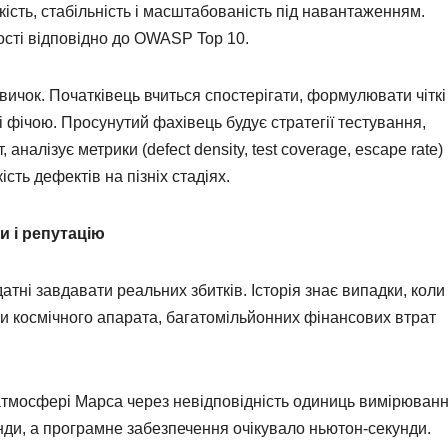
сть, стабільність і масштабованість під навантаженням.
ості відповідно до OWASP Top 10.
вичок. Початківець вчиться спостерігати, формулювати чіткі
і фічою. Просунутий фахівець будує стратегії тестування,
аналізує метрики (defect density, test coverage, escape rate) 
сть дефектів на пізніх стадіях.
 і репутацію
атні завдавати реальних збитків. Історія знає випадки, коли
ти космічного апарата, багатомільйонних фінансових втрат
 в атмосфері Марса через невідповідність одиниць вимірюван
ди, а програмне забезпечення очікувало ньютон-секунди.