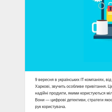
9 вересня в українських IT-компаніях, ві
Харкові, звучить особливе привітання. Ц
надійні продукти, якими користуються м
Вони — цифрові детективи, стратеги якос
рук користувача.