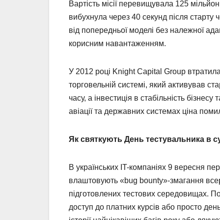
Вартість місії перевищувала 125 мільйоні
вибухнула через 40 секунд після старту
від попередньої моделі без належної адап
корисним навантаженням.
У 2012 році Knight Capital Group втратил
торговельній системі, який активував ст
часу, а інвестиція в стабільність бізнесу
авіації та державних системах ціна пом
Як святкують День тестувальника в су
В українських IT-компаніях 9 вересня п
влаштовують «bug bounty»-змагання всер
підготовлених тестових середовищах. Поп
доступ до платних курсів або просто день