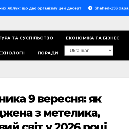
: що дає організму цей десерт
Shahed-136 характеристик
ТУРА ТА СУСПІЛЬСТВО
ЕКОНОМІКА ТА БІЗНЕС
ЕХНОЛОГІЇ
ПОРАДИ
ника 9 вересня: як
джена з метелика,
ий світ у 2026 році