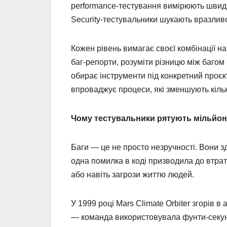
performance-тестування вимірюють швидкі
Security-тестувальники шукають вразлив
Кожен рівень вимагає своєї комбінації на
баг-репорти, розуміти різницю між багом 
обирає інструменти під конкретний проєкт, 
впроваджує процеси, які зменшують кількі
Чому тестувальники рятують мільйони
Баги — це не просто незручності. Вони зд
одна помилка в коді призводила до втра
або навіть загрози життю людей.
У 1999 році Mars Climate Orbiter згорів
— команда використовувала фунти-секун