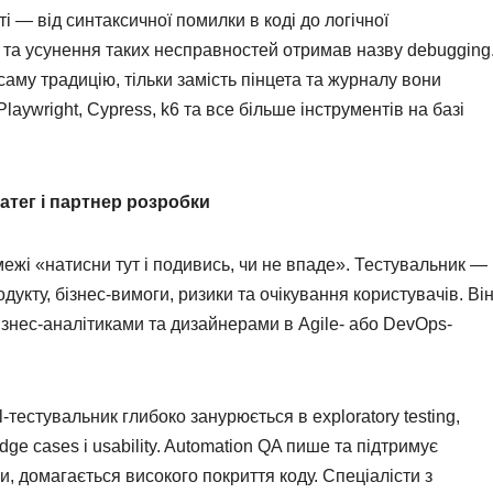
 — від синтаксичної помилки в коді до логічної
 та усунення таких несправностей отримав назву debugging
аму традицію, тільки замість пінцета та журналу вони
laywright, Cypress, k6 та все більше інструментів на базі
атег і партнер розробки
ежі «натисни тут і подивись, чи не впаде». Тестувальник —
дукту, бізнес-вимоги, ризики та очікування користувачів. Ві
бізнес-аналітиками та дизайнерами в Agile- або DevOps-
al-тестувальник глибоко занурюється в exploratory testing,
ge cases і usability. Automation QA пише та підтримує
и, домагається високого покриття коду. Спеціалісти з