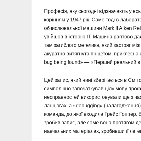
Професія, яку сьогодні відзначають у всь
корінням у 1947 рік. Саме тоді в лаборат
обчислювальної машини Mark II Aiken Rel
увійшов в історію IT. Машина раптово дал
там загиблого метелика, який застряг мі
акуратно витягнута пінцетом, приклеєна с
bug being found» — «Перший реальний в
Цей запис, який нині зберігається в Сміт
символічно започаткував цілу мову профе
несправностей використовували ще з час
ланцюгах, а «debugging» (налагодження)
команда, до якої входила Грейс Гоппер. 
зробив запис, але саме вона протягом де
навчальних матеріалах, зробивши її лег