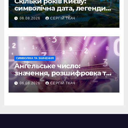
Скільки років Києву:
символічна дата, легенди
та те, що кажуть історики
06.08.2026
СЕРГІЙ ТКАЧ
СИМВОЛІКА ТА ЗНАЧЕННЯ
Ангельське число:
значення, розшифровка та
послання
06.08.2026
СЕРГІЙ ТКАЧ