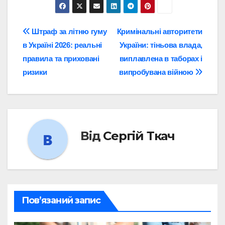
Навігація
Штраф за літню гуму
Кримінальні авторитети
в Україні 2026: реальні
України: тіньова влада,
записів
правила та приховані
виплавлена в таборах і
ризики
випробувана війною
Від
Сергій Ткач
Пов’язаний запис