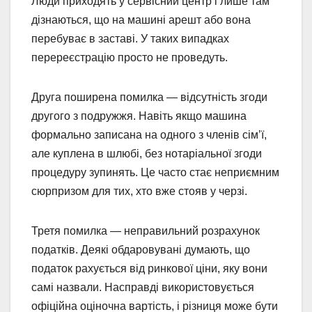
Люди приходять у сервісний центр і лише там
дізнаються, що на машині арешт або вона
перебуває в заставі. У таких випадках
перереєстрацію просто не проведуть.
Друга поширена помилка — відсутність згоди
другого з подружжя. Навіть якщо машина
формально записана на одного з членів сім’ї,
але куплена в шлюбі, без нотаріальної згоди
процедуру зупинять. Це часто стає неприємним
сюрпризом для тих, хто вже стояв у черзі.
Третя помилка — неправильний розрахунок
податків. Деякі обдаровувані думають, що
податок рахується від ринкової ціни, яку вони
самі назвали. Насправді використовується
офіційна оціночна вартість, і різниця може бути