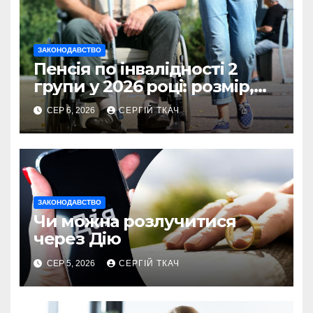
ЗАКОНОДАВСТВО
Пенсія по інвалідності 2
групи у 2026 році: розмір,
умови та оформлення
СЕР 6, 2026
СЕРГІЙ ТКАЧ
ЗАКОНОДАВСТВО
Чи можна розлучитися
через Дію
СЕР 5, 2026
СЕРГІЙ ТКАЧ