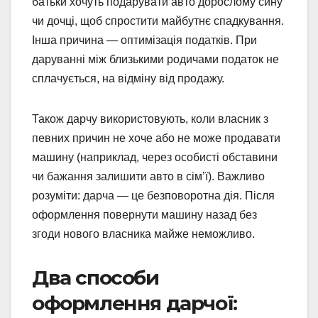
батьки хочуть подарувати авто дорослому сину
чи дочці, щоб спростити майбутнє спадкування.
Інша причина — оптимізація податків. При
даруванні між близькими родичами податок не
сплачується, на відміну від продажу.
Також дарчу використовують, коли власник з
певних причин не хоче або не може продавати
машину (наприклад, через особисті обставини
чи бажання залишити авто в сім’ї). Важливо
розуміти: дарча — це безповоротна дія. Після
оформлення повернути машину назад без
згоди нового власника майже неможливо.
Два способи
оформлення дарчої: