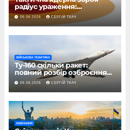
радіус ураження:
детальний розбір зон
06.08.2026
СЕРГІЙ ТКАЧ
знищення
ВІЙСЬКОВА ТЕМАТИКА
Ту-160 скільки ракет:
повний розбір озброєння
стратегічного
06.08.2026
СЕРГІЙ ТКАЧ
бомбардувальника
НАВЧАННЯ