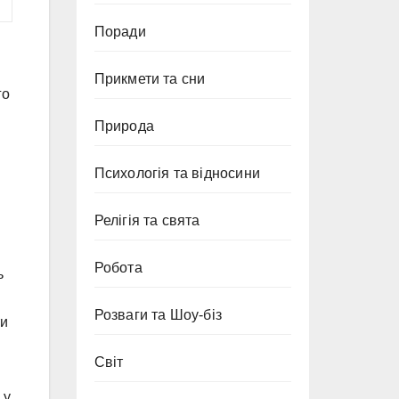
Поради
Прикмети та сни
го
Природа
Психологія та відносини
Релігія та свята
Робота
ь
Розваги та Шоу-біз
ти
Світ
 у