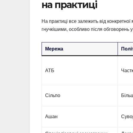
на практиці
На практиці все залежить від конкретної 
гнучкішими, особливо після обговорень у
Мережа
Полі
АТБ
Част
Сільпо
Біль
Ашан
Суво