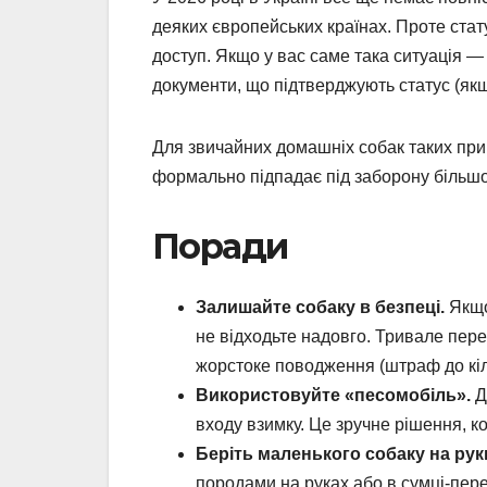
деяких європейських країнах. Проте стат
доступ. Якщо у вас саме така ситуація —
документи, що підтверджують статус (якщ
Для звичайних домашніх собак таких при
формально підпадає під заборону більшо
Поради
Залишайте собаку в безпеці.
Якщо
не відходьте надовго. Тривале пере
жорстоке поводження (штраф до кіл
Використовуйте «песомобіль».
Д
входу взимку. Це зручне рішення, к
Беріть маленького собаку на рук
породами на руках або в сумці-пер