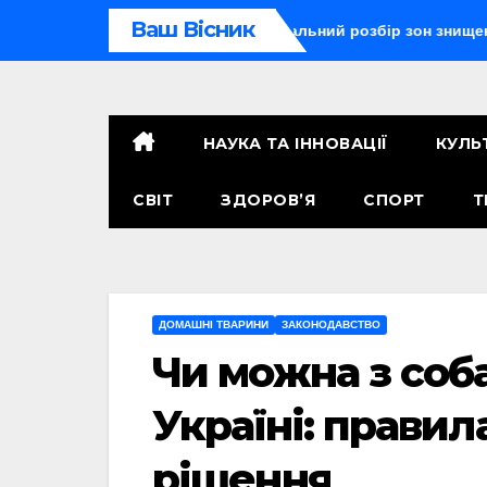
Перейти
Ваш Вісник
броя радіус ураження: детальний розбір зон знищення
Ту
до
контенту
НАУКА ТА ІННОВАЦІЇ
КУЛЬ
СВІТ
ЗДОРОВ’Я
СПОРТ
Т
ДОМАШНІ ТВАРИНИ
ЗАКОНОДАВСТВО
Чи можна з соб
Україні: правил
рішення