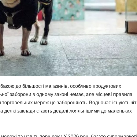
обакою до більшості магазинів, особливо продуктових
ної заборони в одному законі немає, але місцеві правила
 торговельних мереж це забороняють. Водночас існують чіт
 а деякі заклади стають дедалі лояльнішими до маленьких
 мережі та навіть пори року. У 2026 році багато супермаркет