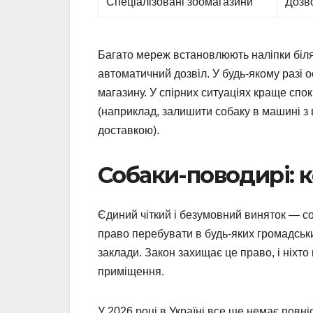
Спеціалізовані зоомагазини
Дозв
Багато мереж встановлюють наліпки біля
автоматичний дозвіл. У будь-якому разі 
магазину. У спірних ситуаціях краще спо
(наприклад, залишити собаку в машині з 
доставкою).
Собаки-поводирі: к
Єдиний чіткий і безумовний виняток — со
право перебувати в будь-яких громадськи
заклади. Закон захищає це право, і ніхт
приміщення.
У 2026 році в Україні все ще немає повні