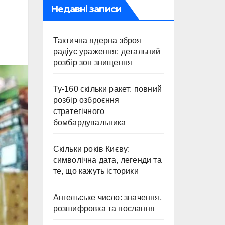
Недавні записи
Тактична ядерна зброя
радіус ураження: детальний
розбір зон знищення
Ту-160 скільки ракет: повний
розбір озброєння
стратегічного
бомбардувальника
Скільки років Києву:
символічна дата, легенди та
те, що кажуть історики
Ангельське число: значення,
розшифровка та послання