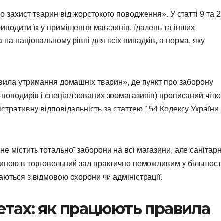
захист тварин від жорстокого поводження». У статті 9 та 
риводити їх у приміщення магазинів, їдалень та інших
на національному рівні для всіх випадків, а норма, яку
авила утримання домашніх тварин», де пункт про заборону
-поводирів і спеціалізованих зоомагазинів) прописаний чітко
стративну відповідальність за статтею 154 Кодексу України
е містить тотальної заборони на всі магазини, але санітарн
ариною в торговельний зал практично неможливим у більшост
аються з відмовою охорони чи адміністрації.
етах: як працюють правила