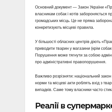
Основний документ — Закон України «Про 
власникам собак і котів забороняється п
громадських місць. Це не пряма заборона 
конкретизують місцеві правила.
У більшості обласних центрів діють «Пр
приводити тварин у магазини (крім собак
Порушення може тягнути за собою адміні
про адміністративні правопорушення.
Важливо розрізняти: національний закон н
норми та місцеві акти роблять вхід з тв
випадків. Саме тому власники часто стик
Реалії в супермарк