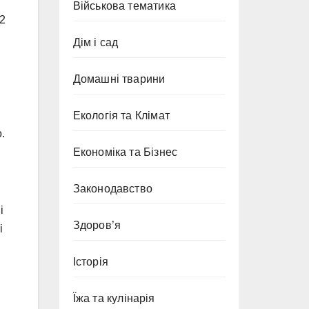
Військова тематика
22
Дім і сад
Домашні тварини
Екологія та Клімат
.
Економіка та Бізнес
Законодавство
і
Здоров’я
і
Історія
Їжа та кулінарія