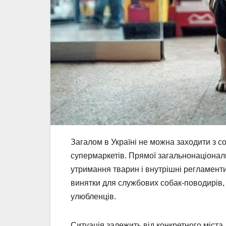
Загалом в Україні не можна заходити з с
супермаркетів. Прямої загальнонаціональ
утримання тварин і внутрішні регламенти
винятки для службових собак-поводирів,
улюбленців.
Ситуація залежить від конкретного міста,