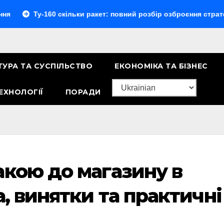
-160 скільки ракет: повний розбір озброєння стратегічного 
ТУРА ТА СУСПІЛЬСТВО
ЕКОНОМІКА ТА БІЗНЕС
ЕХНОЛОГІЇ
ПОРАДИ
акою до магазину в
а, винятки та практичні