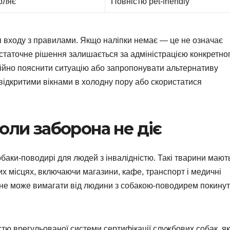
оляє
Повністю pet-friendly
 входу з правилами. Якщо наліпки немає — це не означає
остаточне рішення залишається за адміністрацією конкретно
кійно пояснити ситуацію або запропонувати альтернативу
відкритими вікнами в холодну пору або скористатися
оли заборона не діє
баки-поводирі для людей з інвалідністю. Такі тварини мают
х місцях, включаючи магазини, кафе, транспорт і медичні
о не може вимагати від людини з собакою-поводирем покину
стю врегульованої системи сертифікації службових собак, як