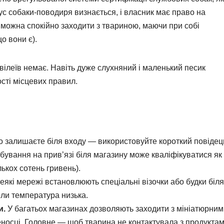
ус собаки-поводиря визнається, і власник має право на
 можна спокійно заходити з твариною, маючи при собі
о вони є).
вілеїв немає. Навіть дуже слухняний і маленький песик
сті місцевих правил.
 залишаєте біля входу — використовуйте короткий повідець
бування на прив’язі біля магазину може кваліфікуватися як
ькох сотень гривень).
еякі мережі встановлюють спеціальні візочки або будки біля
оли температура низька.
и.
У багатьох магазинах дозволяють заходити з мініатюрним
еносці. Головне — щоб тварина не контактувала з продуктам