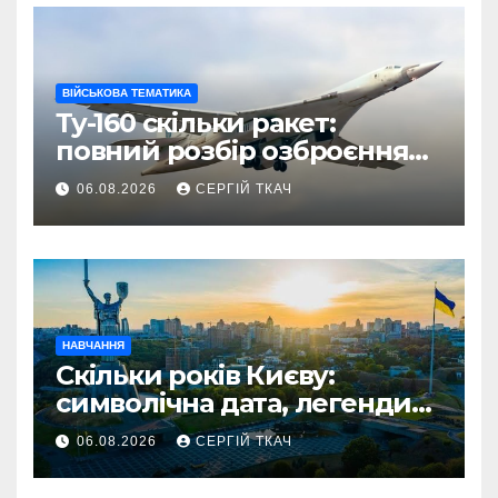
ВІЙСЬКОВА ТЕМАТИКА
Ту-160 скільки ракет:
повний розбір озброєння
стратегічного
06.08.2026
СЕРГІЙ ТКАЧ
бомбардувальника
НАВЧАННЯ
Скільки років Києву:
символічна дата, легенди
та те, що кажуть історики
06.08.2026
СЕРГІЙ ТКАЧ