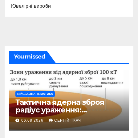
Ювелірні вироби
You missed
ВІЙСЬКОВА ТЕМАТИКА
Тактична ядерна зброя
радіус ураження:
детальний розбір зон
06.08.2026
СЕРГІЙ ТКАЧ
знищення