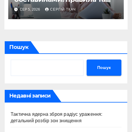
оформлення
СЕР 5, 2026
СЕРГІЙ ТКАЧ
Пошук
Пошук
Недавні записи
Тактична ядерна зброя радіус ураження:
детальний розбір зон знищення