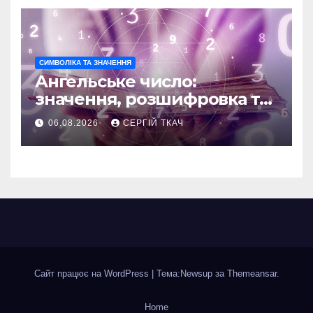
СИМВОЛІКА ТА ЗНАЧЕННЯ
Ангельське число:
значення, розшифровка та
послання
06.08.2026
СЕРГІЙ ТКАЧ
Сайт працює на WordPress
|
Тема:Newsup за
Themeansar
.
Home