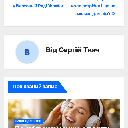
записів
у Верховній Раді України
коли потрібно і що це
означає для сім’ї
Від
Сергій Ткач
Пов’язаний запис
ЗАКОНОДАВСТВО