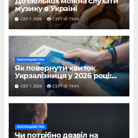
До скількох можна слухати
музику в Україні
СЕР 7, 2026
СЕРГІЙ ТКАЧ
ЗАКОНОДАВСТВО
Як повернути квиток
Укрзалізниця у 2026 році:
правила і суми
СЕР 7, 2026
СЕРГІЙ ТКАЧ
ЗАКОНОДАВСТВО
Чи потрібно дозвіл на