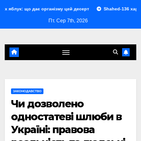
Перейти
є організму цей десерт
Shahed-136 характеристики: пов
до
Пт. Сер 7th, 2026
контенту
ЗАКОНОДАВСТВО
Чи дозволено
одностатеві шлюби в
Україні: правова