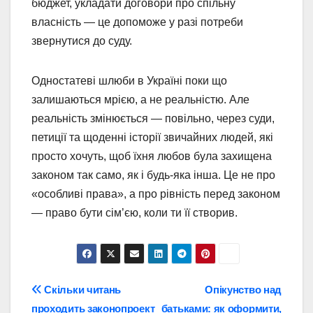
бюджет, укладати договори про спільну
власність — це допоможе у разі потреби
звернутися до суду.
Одностатеві шлюби в Україні поки що
залишаються мрією, а не реальністю. Але
реальність змінюється — повільно, через суди,
петиції та щоденні історії звичайних людей, які
просто хочуть, щоб їхня любов була захищена
законом так само, як і будь-яка інша. Це не про
«особливі права», а про рівність перед законом
— право бути сім’єю, коли ти її створив.
Навігація
Скільки читань
Опікунство над
проходить законопроект
батьками: як оформити,