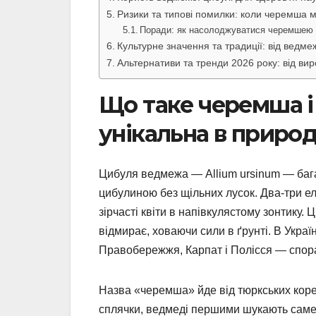
Ризики та типові помилки: коли черемша 
Поради: як насолоджуватися черемшею б
Культурне значення та традиції: від ведмеж
Альтернативи та тренди 2026 року: від вир
Що таке черемша і
унікальна в природ
Цибуля ведмежа — Allium ursinum — бага
цибулиною без щільних лусок. Два-три елі
зірчасті квіти в напівкулястому зонтику. 
відмирає, ховаючи сили в ґрунті. В Укра
Правобережжя, Карпат і Полісся — спорад
Назва «черемша» йде від тюркських коре
сплячки, ведмеді першими шукають саме ц