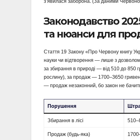
з’явилася заборона. (За даними Червоної 
Законодавство 2025
та нюанси для прод
Стаття 19 Закону «Про Червону книгу Ук
науки чи відтворення — лише з дозволом М
за збирання в природі — від 510 до 850 
рослину), за продаж — 1700–3650 гривен
— продаж незаконний, бо закон не бачить
Порушення
Штра
Збирання в лісі
510–
Продаж (будь-яка)
1700