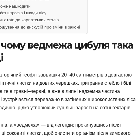
може нашкодити
ез штрафів і шкоди лісу
их гаїв до карпатських столів
ощування до дискусій про зміни в законі
 чому ведмежа цибуля така
і
торічний геофіт заввишки 20–40 сантиметрів з довгастою
птичні листки на довгих черешках, тригранне стебло і білі
Цвіте в травні–червні, а вже в липні надземна частина
їні зустрічається переважно в затінених широколистяних ліса
ично, рідко утворюючи суцільні зарості на сотні гектарів.
нів, а «ведмежа» — від легенди: прокинувшись після
і соковиті листки, щоб очистити організм після зимового