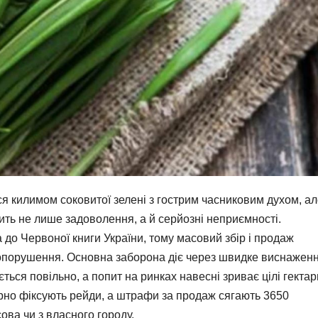
ся килимом соковитої зелені з гострим часниковим духом, а
ить не лише задоволення, а й серйозні неприємності.
до Червоної книги України, тому масовий збір і продаж
опорушення. Основна заборона діє через швидке виснажен
ься повільно, а попит на ринках навесні зриває цілі гектар
рно фіксують рейди, а штрафи за продаж сягають 3650
ва чи з власного городу.