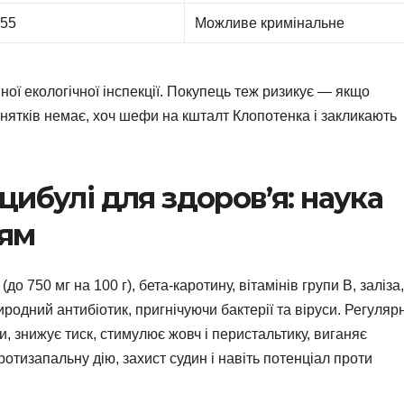
655
Можливе кримінальне
ної екологічної інспекції. Покупець теж ризикує — якщо
нятків немає, хоч шефи на кшталт Клопотенка і закликають
ибулі для здоров’я: наука
тям
о 750 мг на 100 г), бета-каротину, вітамінів групи B, заліза,
родний антибіотик, пригнічуючи бактерії та віруси. Регуляр
 знижує тиск, стимулює жовч і перистальтику, виганяє
отизапальну дію, захист судин і навіть потенціал проти