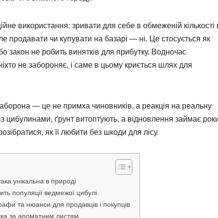
йне використання: зривати для себе в обмеженій кількості 
е продавати чи купувати на базарі — ні. Це стосується як
 бо закон не робить винятків для прибутку. Водночас
іхто не забороняє, і саме в цьому криється шлях для
заборона — це не примха чиновників, а реакція на реальну
 із цибулинами, ґрунт витоптують, а відновлення займає роки
озібратися, як її любити без шкоди для лісу.
ака унікальна в природі
ить популяції ведмежої цибулі
рафи та нюанси для продавців і покупців
ука за ароматним листям