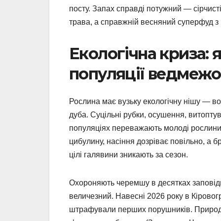
посту. Запах справді потужний — сірчисті
трава, а справжній весняний суперфуд з
Екологічна криза:
популяції ведмежо
Рослина має вузьку екологічну нішу — вол
дуба. Суцільні рубки, осушення, витоптув
популяціях переважають молоді рослини,
цибулину, насіння дозріває повільно, а б
цілі галявини зникають за сезон.
Охороняють черемшу в десятках заповідн
величезний. Навесні 2026 року в Кіровог
штрафували перших порушників. Природа 