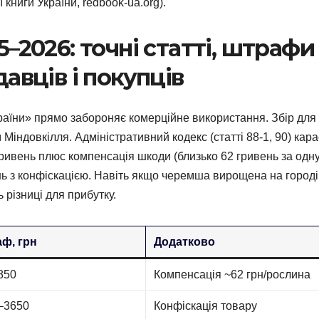
книги України, redbook-ua.org).
–2026: точні статті, штрафи
авців і покупців
раїни» прямо забороняє комерційне використання. Збір для
індовкілля. Адміністративний кодекс (статті 88-1, 90) кара
гривень плюс компенсація шкоди (близько 62 гривень за одн
ь з конфіскацією. Навіть якщо черемша вирощена на городі
 різниці для прибутку.
ф, грн
Додатково
850
Компенсація ~62 грн/рослина
–3650
Конфіскація товару