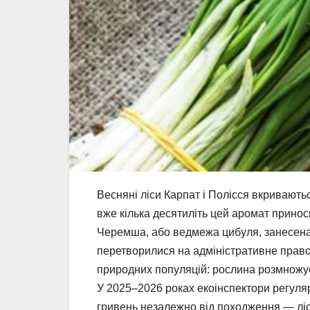
Весняні ліси Карпат і Полісся вкривають
вже кілька десятиліть цей аромат принос
Черемша, або ведмежа цибуля, занесена 
перетворилися на адміністративне прав
природних популяцій: рослина розмножуєт
У 2025–2026 роках екоінспектори регуля
гривень незалежно від походження — лісо