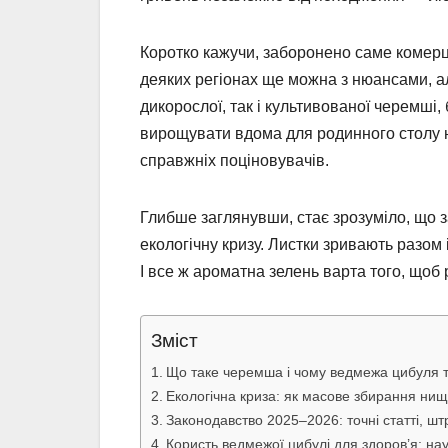
Коротко кажучи, заборонено саме комерці
деяких регіонах ще можна з нюансами, ал
дикорослої, так і культивованої черемші,
вирощувати вдома для родинного столу н
справжніх поціновувачів.
Глибше заглянувши, стає зрозуміло, що 
екологічну кризу. Листки зривають разом
І все ж ароматна зелень варта того, щоб р
Зміст
Що таке черемша і чому ведмежа цибуля т
Екологічна криза: як масове збирання нищ
Законодавство 2025–2026: точні статті, шт
Користь ведмежої цибулі для здоров’я: на