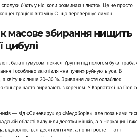
 сполуки б’ють у ніс, коли розминаєш листок. Це не просто
 концентрацією вітаміну C, що перевершує лимон.
 як масове збирання нищить
ї цибулі
огі, багаті гумусом, некислі ґрунти під пологом бука, граба 
ання і особливо заготівля «на пучки» руйнують усе. В
 а квітучих лише 20–30 %. Зривання листя ослаблює
раконьєри часто виривають з коренем. У Карпатах і на Поліс
иків — від «Синевиру» до «Медоборів», але поза ними тис
радській області вилучили десятки мішків, а в Черкащині вж
відновлюється десятиліттями, а попит росте — от і