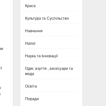
Краса
Культура та Суспільство
Навчання
Напої
чи
Наука та Інновації
сі
Одяг, взуття , аксесуари та
мода
Освіта
к
е
Поради