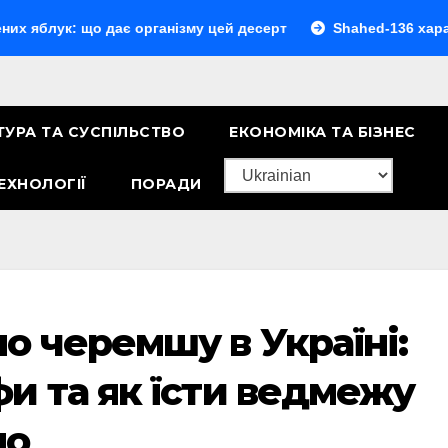
що дає організму цей десерт
Shahed-136 характеристики
ТУРА ТА СУСПІЛЬСТВО
ЕКОНОМІКА ТА БІЗНЕС
ЕХНОЛОГІЇ
ПОРАДИ
о черемшу в Україні:
и та як їсти ведмежу
но