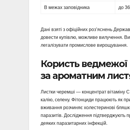
В межах заповідника
до 3
Дані взяті з офіційних роз’яснень Держав
довести купівлю, можливе вилучення. Ви
легалізувати промислове вирощування.
Користь ведмежої ц
за ароматним лис
Листки черемші — концентрат вітаміну C (д
калію, селену. Фітонциди працюють як при
вживання розчиняє холестеринові бляшки,
паразитів. Дослідження підтверджують пр
деяких паразитарних інфекцій.