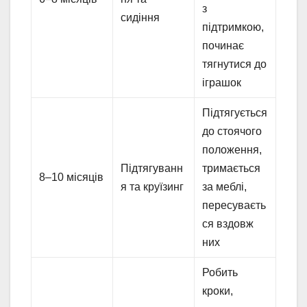
з
сидіння
підтримкою,
починає
тягнутися до
іграшок
Підтягується
до стоячого
положення,
Підтягуванн
тримається
8–10 місяців
я та круїзинг
за меблі,
пересуваєть
ся вздовж
них
Робить
кроки,