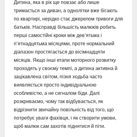
Дитина, яка в рік ще повзає або лише
тримається за диван, а однолітки вже бігають
по квартирі, нерідко стає джерелом тривоги для
батьків. Насправді більшість малюків робить
перші самостійні кроки між дев’ятьма і
п’ятнадцятьма місяцями, проте нормальний
діапазон простягається до вісімнадцяти
місяців. Якщо інші етапи моторного розвитку
проходять у своєму темпі, а дитина активна й
зацікавлена світом, пізня ходьба часто
виявляється просто індивідуальною
особливістю, а не сигналом біди. Далі
розкриваємо, чому так відбувається, як
відрізнити звичайну повільність від того, що
потребує уваги фахівця, і як створити умови,
щоб малюк сам захотів піднятися й піти.