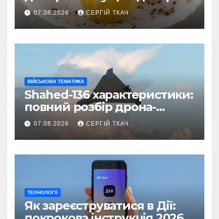
07.08.2026
СЕРГІЙ ТКАЧ
ВІЙСЬКОВА ТЕМАТИКА
Shahed-136 характеристики:
повний розбір дрона-
камікадзе
07.08.2026
СЕРГІЙ ТКАЧ
ТЕХНОЛОГІЇ
Як зареєструватися в Дії:
покрокова інструкція 2026