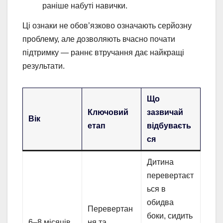
раніше набуті навички.
Ці ознаки не обов’язково означають серйозну
проблему, але дозволяють вчасно почати
підтримку — раннє втручання дає найкращі
результати.
Що
Ключовий
зазвичай
Вік
етап
відбуваєть
ся
Дитина
перевертаєт
ься в
обидва
Перевертан
боки, сидить
6–8 місяців
ня та