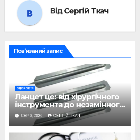
Від
Сергій Ткач
Пов’язаний запис
ЗДОРОВ’Я
Ланцет це: від хірургічного
інструмента до незамінного
помічника в діагностиці
СЕР 6, 2026
СЕРГІЙ ТКАЧ