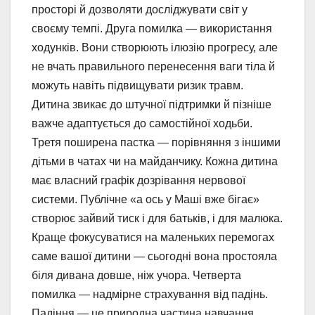
просторі й дозволяти досліджувати світ у
своєму темпі. Друга помилка — використання
ходунків. Вони створюють ілюзію прогресу, але
не вчать правильного перенесення ваги тіла й
можуть навіть підвищувати ризик травм.
Дитина звикає до штучної підтримки й пізніше
важче адаптується до самостійної ходьби.
Третя поширена пастка — порівняння з іншими
дітьми в чатах чи на майданчику. Кожна дитина
має власний графік дозрівання нервової
системи. Публічне «а ось у Маші вже бігає»
створює зайвий тиск і для батьків, і для малюка.
Краще фокусуватися на маленьких перемогах
саме вашої дитини — сьогодні вона простояла
біля дивана довше, ніж учора. Четверта
помилка — надмірне страхування від падінь.
Падіння — це природна частина навчання.