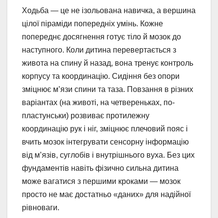
Ходьба — це не ізольована навичка, а вершина
цілої піраміди попередніх умінь. Кожне
попереднє досягнення готує тіло й мозок до
наступного. Коли дитина перевертається з
живота на спину й назад, вона тренує контроль
корпусу та координацію. Сидіння без опори
зміцнює м’язи спини та таза. Повзання в різних
варіантах (на животі, на четвереньках, по-
пластунськи) розвиває протилежну
координацію рук і ніг, зміцнює плечовий пояс і
вчить мозок інтегрувати сенсорну інформацію
від м’язів, суглобів і внутрішнього вуха. Без цих
фундаментів навіть фізично сильна дитина
може вагатися з першими кроками — мозок
просто не має достатньо «даних» для надійної
рівноваги.