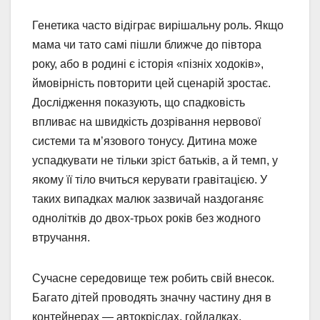
Генетика часто відіграє вирішальну роль. Якщо
мама чи тато самі пішли ближче до півтора
року, або в родині є історія «пізніх ходоків»,
ймовірність повторити цей сценарій зростає.
Дослідження показують, що спадковість
впливає на швидкість дозрівання нервової
системи та м’язового тонусу. Дитина може
успадкувати не тільки зріст батьків, а й темп, у
якому її тіло вчиться керувати гравітацією. У
таких випадках малюк зазвичай наздоганяє
однолітків до двох-трьох років без жодного
втручання.
Сучасне середовище теж робить свій внесок.
Багато дітей проводять значну частину дня в
контейнерах — автокріслах, гойдалках,