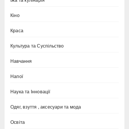
Їжа та кулінарія
Кіно
Краса
Культура та Суспільство
Навчання
Напої
Наука та Інновації
Одяг, взуття , аксесуари та мода
Освіта