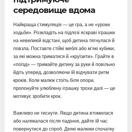
середовище вдома
Найкраща стимуляція — це гра, а не «уроки
ходьби». Розкладіть на підлозі яскраві іграшки
на невеликій відстані, щоб дитина тягнулася й
повзла. Поставте стійкі меблі або м’які кубики,
за які можна триматися й «круїзити». Грайте в
«поїзд» — тримайте дитину за руки й повільно
йдіть уперед, дозволяючи їй відчувати ритм
кроків. Коли малюк стоїть біля опори,
пропонуйте улюблену іграшку трохи далі — це
мотивує зробити крок.
Важливо не тиснути. Якщо дитина втомилася
або налякалася після падіння, дайте їй час
повернутися до спроб. Деякі малюки спочатку