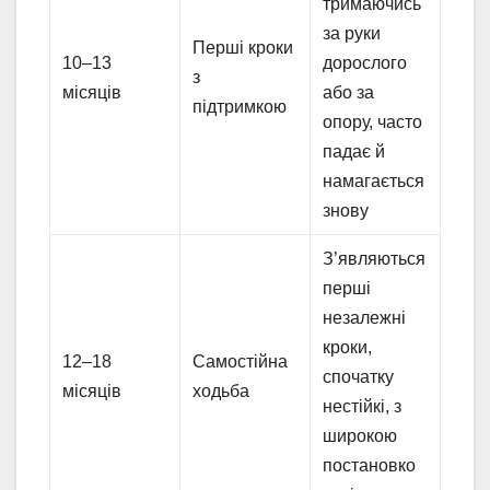
тримаючись
за руки
Перші кроки
10–13
дорослого
з
місяців
або за
підтримкою
опору, часто
падає й
намагається
знову
З’являються
перші
незалежні
кроки,
12–18
Самостійна
спочатку
місяців
ходьба
нестійкі, з
широкою
постановко