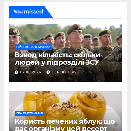
You missed
ВІЙСЬКОВА ТЕМАТИКА
Взвод кількість: скільки
людей у підрозділі ЗСУ
07.08.2026
СЕРГІЙ ТКАЧ
ЇЖА ТА КУЛІНАРІЯ
Користь печених яблук: що
дає організму цей десерт