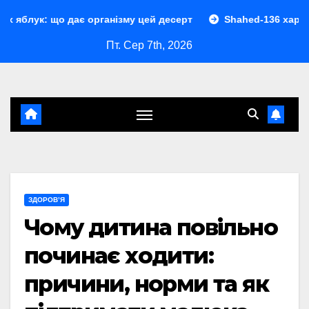
Перейти
дає організму цей десерт
Shahed-136 характеристики: по
до
Пт. Сер 7th, 2026
контенту
ЗДОРОВ’Я
Чому дитина повільно
починає ходити:
причини, норми та як