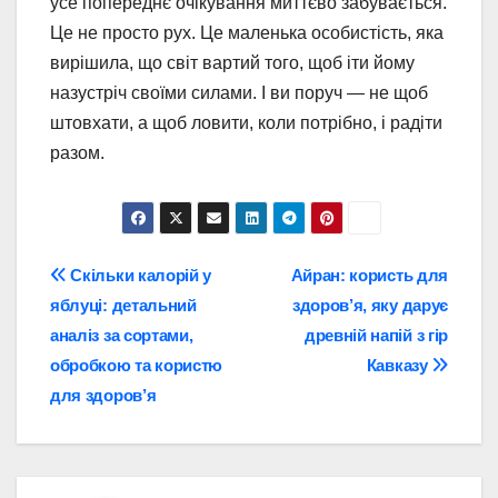
усе попереднє очікування миттєво забувається.
Це не просто рух. Це маленька особистість, яка
вирішила, що світ вартий того, щоб іти йому
назустріч своїми силами. І ви поруч — не щоб
штовхати, а щоб ловити, коли потрібно, і радіти
разом.
Навігація
Скільки калорій у
Айран: користь для
яблуці: детальний
здоров’я, яку дарує
записів
аналіз за сортами,
древній напій з гір
обробкою та користю
Кавказу
для здоров’я