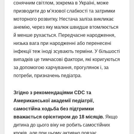
сонячним світлом, зокрема в Україні, може
призводити до м’язової слабкості та затримки
моторного розвитку. Нестача заліза викликає
анемію, через яку малюк швидше втомлюється
й менше рухається. Передчасне народження,
низька вага при народженні або перенесені
інфекції теж іноді зсувають терміни. У більшості
випадків це тимчасові фактори, які коригуються
за допомогою харчування, прогулянок і, за
потреби, призначень педіатра.
Згідно з рекомендаціями CDC та
Американської академії педіатрії,
самостійна ходьба без підтримки
вважається орієнтиром до 18 місяців.
Якщо
дитина до цього віку не робить самостійних
кроків, але при цьому активно повзає,