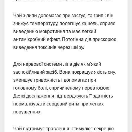
Чай з липи допомагає при застуді та грипі: він
знижує температуру, полегшує кашель, сприяє
виведенню мокротиння та має легкий
антимікробний ефект. Потогінна дія прискорює
виведення токсинів через шкіру.
Для нервової системи ліпа діє як м’який
заспокійливий засіб. Вона покращує якість сну,
зменшує тривожність і допомагає при
головному болі, спричиненому перевтомою.
Деякі дослідження підтверджують її здатність
нормалізувати серцевий ритм при легких
порушеннях.
Чай підтримує травлення: стимулює секрецію