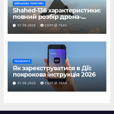
ВІЙСЬКОВА ТЕМАТИКА
Shahed-136 характеристики:
повний розбір дрона-
камікадзе
07.08.2026
СЕРГІЙ ТКАЧ
ТЕХНОЛОГІЇ
Як зареєструватися в Дії:
покрокова інструкція 2026
07.08.2026
СЕРГІЙ ТКАЧ