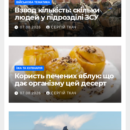
ВІЙСЬКОВА ТЕМАТИКА
Взвод кількість: скільки
людей у підрозділі ЗСУ
07.08.2026
СЕРГІЙ ТКАЧ
ЇЖА ТА КУЛІНАРІЯ
Користь печених яблук: що
дає організму цей десерт
07.08.2026
СЕРГІЙ ТКАЧ