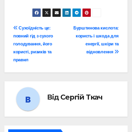
Навігація
Сухоїдність це:
Бурштинова кислота:
повний гід з сухого
користь і шкода для
записів
голодування, його
енергії, шкіри та
користі, ризиків та
відновлення
правил
Від
Сергій Ткач