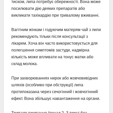
тиском, липа потребує обережності. Вона може
посилювати дію деяких препаратів або
викликати тахікардію при тривалому вживанні.
Вагітним жінкам і годуючим матерям чай з липи
рекомендують тільки після консультації з
лікарем. Хоча він часто використовується для
полегшення симптомів застуди, надмірна
кількість може впливати на тонус матки або
склад молока.
При захворюваннях нирок або жовчовивідних
шляхів (особливо при обструкції) липа
протипоказана через сечогінний і жовчогінний
ефект. Вона збільшує навантаження на органи.
Тривале вживання (понад 2–3 тижні без