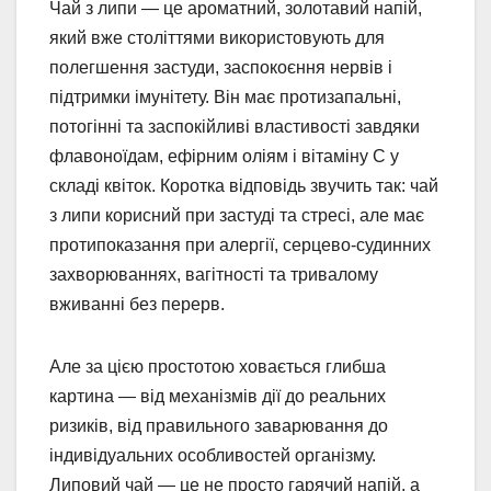
Чай з липи — це ароматний, золотавий напій,
який вже століттями використовують для
полегшення застуди, заспокоєння нервів і
підтримки імунітету. Він має протизапальні,
потогінні та заспокійливі властивості завдяки
флавоноїдам, ефірним оліям і вітаміну С у
складі квіток. Коротка відповідь звучить так: чай
з липи корисний при застуді та стресі, але має
протипоказання при алергії, серцево-судинних
захворюваннях, вагітності та тривалому
вживанні без перерв.
Але за цією простотою ховається глибша
картина — від механізмів дії до реальних
ризиків, від правильного заварювання до
індивідуальних особливостей організму.
Липовий чай — це не просто гарячий напій, а