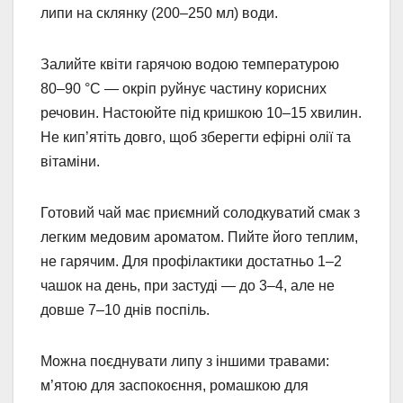
липи на склянку (200–250 мл) води.
Залийте квіти гарячою водою температурою
80–90 °C — окріп руйнує частину корисних
речовин. Настоюйте під кришкою 10–15 хвилин.
Не кип’ятіть довго, щоб зберегти ефірні олії та
вітаміни.
Готовий чай має приємний солодкуватий смак з
легким медовим ароматом. Пийте його теплим,
не гарячим. Для профілактики достатньо 1–2
чашок на день, при застуді — до 3–4, але не
довше 7–10 днів поспіль.
Можна поєднувати липу з іншими травами:
м’ятою для заспокоєння, ромашкою для