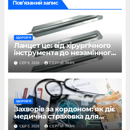
Пов’язаний запис
ЗДОРОВ’Я
Ланцет це: від хірургічного
інструмента до незамінного
помічника в діагностиці
СЕР 6, 2026
СЕРГІЙ ТКАЧ
ЗДОРОВ’Я
Захворів за кордоном: як діє
медична страховка для
туристів
СЕР 5, 2026
СЕРГІЙ ТКАЧ