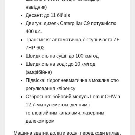
навідник)
Десант: до 11 бійців
Двигун: дизель Caterpillar C9 потужністю
400 к.с.
Трансмісія: автоматична 7-ступінчаста ZF
7HP 602
Швидкість на суші: до 100 км/год
Швидкість на воді: до 10 км/год
(амфібійна)
Підвіска: гідропневматична з можливістю
регулювання кліренсу
Озброєння: бойовий модуль Lemur OHW з
12,7-мм кулеметом, денним і
тепловізійним каналами, лазерним
далекоміром
Машина здатна долати водні перешкоди вплав,