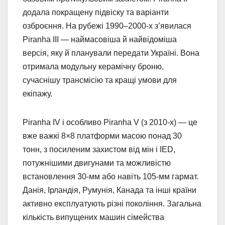
додала покращену підвіску та варіанти
озброєння. На рубежі 1990–2000-х з’явилася
Piranha III — наймасовіша й найвідоміша
версія, яку й планували передати Україні. Вона
отримала модульну керамічну броню,
сучаснішу трансмісію та кращі умови для
екіпажу.
Piranha IV і особливо Piranha V (з 2010-х) — це
вже важкі 8×8 платформи масою понад 30
тонн, з посиленим захистом від мін і IED,
потужнішими двигунами та можливістю
встановлення 30-мм або навіть 105-мм гармат.
Данія, Ірландія, Румунія, Канада та інші країни
активно експлуатують різні покоління. Загальна
кількість випущених машин сімейства