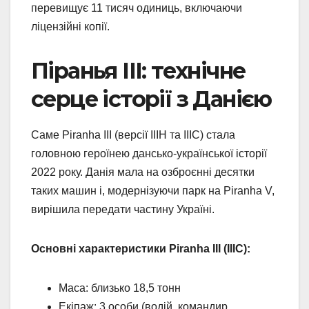
перевищує 11 тисяч одиниць, включаючи
ліцензійні копії.
Піранья III: технічне
серце історії з Данією
Саме Piranha III (версії IIIH та IIIC) стала
головною героїнею дансько-української історії
2022 року. Данія мала на озброєнні десятки
таких машин і, модернізуючи парк на Piranha V,
вирішила передати частину Україні.
Основні характеристики Piranha III (IIIC):
Маса: близько 18,5 тонн
Екіпаж: 3 особи (водій, командир,