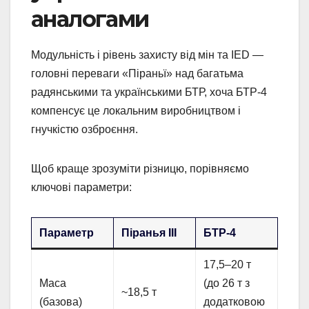
аналогами
Модульність і рівень захисту від мін та IED —
головні переваги «Піраньї» над багатьма
радянськими та українськими БТР, хоча БТР-4
компенсує це локальним виробництвом і
гнучкістю озброєння.
Щоб краще зрозуміти різницю, порівняємо
ключові параметри:
Параметр
Піранья III
БТР-4
17,5–20 т
Маса
(до 26 т з
~18,5 т
(базова)
додатковою