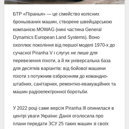
БТР «Піранья» — це сімейство колісних
броньованих машин, створене швейцарською
компанією MOWAG (нині частина General
Dynamics European Land Systems). Воно
охоплює покоління від першої моделі 1970-х до
сучасної Piranha V і слугує не лише для
перевезення піхоти, а й як універсальна база
для десятків варіантів: від бойової машини
піхоти з потужним озброєнням до командно-
штабних, санітарних, ремонтно-евакуаційних та
машин радіоелектронної боротьби.
У 2022 році саме версія Piranha III опинилася в
центрі уваги України: Данія оголосила про
плани передати ЗСУ 25 таких машин зі своїх