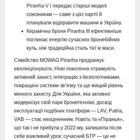
Piranha V і передає старіші моделі
союзникам — саме з цієї партії й
планували відправити машини в Україну.
Керамічна броня Piranha III ефективніше
поглинає енергію сучасних бронебійних
куль, ніж традиційна сталь тієї ж маси.
Сімейство MOWAG Piranha продовжує
еволюціонувати. Нові покоління отримують
активний захист, інтеграцію з безпілотниками,
покращені системи зв’язку та ще вищий рівень
мінного захисту. Для України, яка активно
модернізує свій парк бронетехніки, досвід
експлуатації подібних платформ — LAV, Patria,
VAB — стає неоціненним. Навіть та «Піранья»,
що так і не прибула у 2022-му, залишила після
себе важливий урок: сучасний БТР — це не