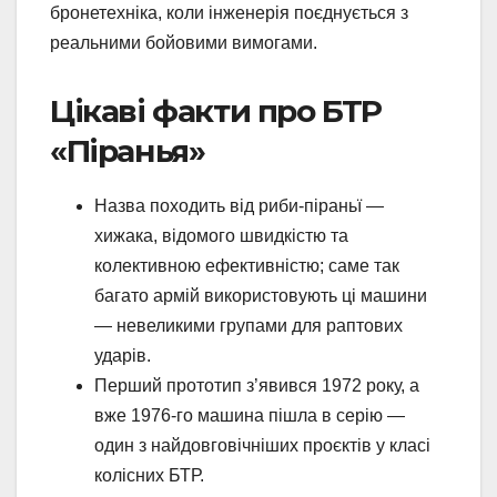
бронетехніка, коли інженерія поєднується з
реальними бойовими вимогами.
Цікаві факти про БТР
«Піранья»
Назва походить від риби-піраньї —
хижака, відомого швидкістю та
колективною ефективністю; саме так
багато армій використовують ці машини
— невеликими групами для раптових
ударів.
Перший прототип з’явився 1972 року, а
вже 1976-го машина пішла в серію —
один з найдовговічніших проєктів у класі
колісних БТР.