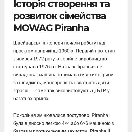
Історія створення та
розвиток сімейства
MOWAG Piranha
Швейцарські інженери почали роботу над
проєктом наприкінці 1960-х. Перший прототип
з’явився 1972 року, а серійне виробництво
стартувало 1976-го. Назва «Піранья» не
випадкова: машина отримала ім’я хижої риби
за швидкість, маневреність і здатність діяти
зграєю — саме так використовують ці БТР у
багатьох арміях.
Покоління змінювалися поступово. Piranha I
була відносно легкою 4×4 або 6×6 машиною з
базовим протикульовим захистом. Piranha II