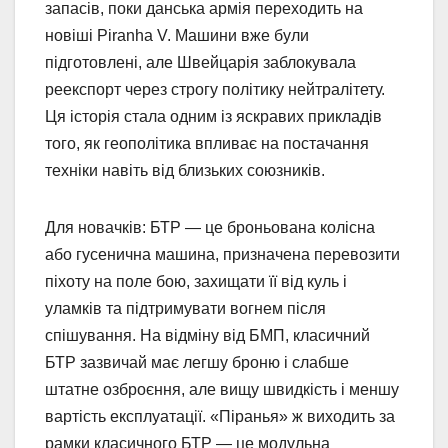
запасів, поки данська армія переходить на
новіші Piranha V. Машини вже були
підготовлені, але Швейцарія заблокувала
реекспорт через строгу політику нейтралітету.
Ця історія стала одним із яскравих прикладів
того, як геополітика впливає на постачання
техніки навіть від близьких союзників.
Для новачків: БТР — це броньована колісна
або гусенична машина, призначена перевозити
піхоту на поле бою, захищати її від куль і
уламків та підтримувати вогнем після
спішування. На відміну від БМП, класичний
БТР зазвичай має легшу броню і слабше
штатне озброєння, але вищу швидкість і меншу
вартість експлуатації. «Піранья» ж виходить за
рамки класичного БТР — це модульна