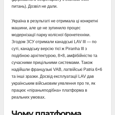
питань). Дозвіл не дали.
Україна в результаті не отримала ці конкретні
машини, але це не зупинило процес
модернізації парку колісної бронетехніки.
Згодом ЗСУ отримали канадські LAV III — по
суті, канадську версію тієї ж Piranha III з
подібною архітектурою, 8×8, амфібійністю та
сучасними прицільними системами. Також
надійшли французькі VAB, латвійські Patria 6×6
та інші зразки. Досвід експлуатації LAV дав
українським військовим уявлення про те, як
працює «піраньяподібна» платформа в
реальних умовах.
Чому платформа