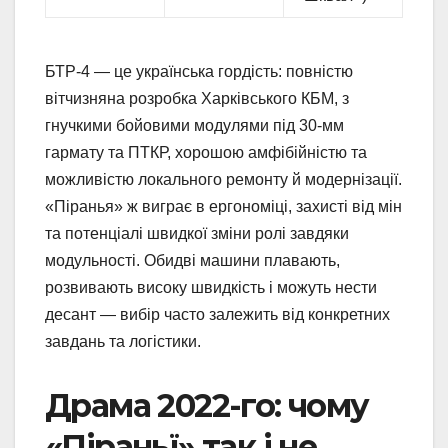
БТР-4 — це українська гордість: повністю
вітчизняна розробка Харківського КБМ, з
гнучкими бойовими модулями під 30-мм
гармату та ПТКР, хорошою амфібійністю та
можливістю локального ремонту й модернізації.
«Піранья» ж виграє в ергономіці, захисті від мін
та потенціалі швидкої зміни ролі завдяки
модульності. Обидві машини плавають,
розвивають високу швидкість і можуть нести
десант — вибір часто залежить від конкретних
завдань та логістики.
Драма 2022-го: чому
«Піраньї» так і не