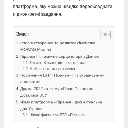
платформа, яку можна швидко переобладнати
під конкретні завдання.
Зміст
Історія створення та розвиток сімейства
MOWAG Piranha
Піранья III: технічне серце історії з Данією
Захист: більше, ніж просто сталь
Мобільність та ергономіка
Порівняння БТР «Піранья» III з українськими
аналогами
Драма 2022-го: чому «Піраньї» так і не
дісталися ЗСУ
Чому платформа «Піранья» досі актуальна
для України
Цікаві факти про БТР «Піранья»