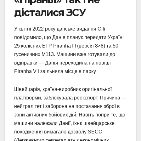
дісталися ЗСУ
У квітні 2022 року данське видання Olfi
повідомило, що Данія планує передати Україні
25 колісних БТР Piranha III (версія 8×8) та 50
гусеничних M113. Машини вже готували до
відправки — Данія переходила на новіші
Piranha V і звільняла місце в парку.
Швейцарія, країна-виробник оригінальної
платформи, заблокувала реекспорт. Причина —
нейтралітет і заборона на постачання зброї в
зони активних бойових дій. Навіть попри те, що
машини належали Данії, їхнє швейцарське
походження вимагало дозволу SECO
(Державного секретаріату з економічних