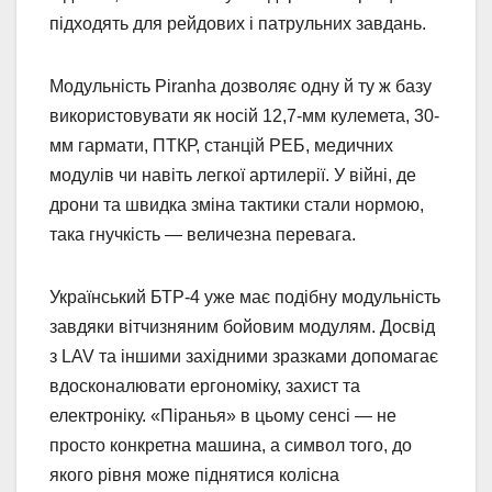
підходять для рейдових і патрульних завдань.
Модульність Piranha дозволяє одну й ту ж базу
використовувати як носій 12,7-мм кулемета, 30-
мм гармати, ПТКР, станцій РЕБ, медичних
модулів чи навіть легкої артилерії. У війні, де
дрони та швидка зміна тактики стали нормою,
така гнучкість — величезна перевага.
Український БТР-4 уже має подібну модульність
завдяки вітчизняним бойовим модулям. Досвід
з LAV та іншими західними зразками допомагає
вдосконалювати ергономіку, захист та
електроніку. «Піранья» в цьому сенсі — не
просто конкретна машина, а символ того, до
якого рівня може піднятися колісна