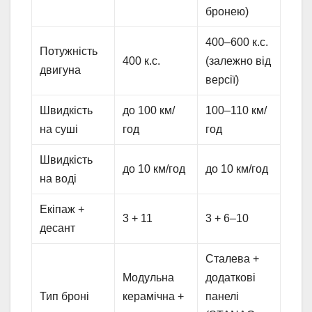
бронею)
400–600 к.с.
Потужність
400 к.с.
(залежно від
двигуна
версії)
Швидкість
до 100 км/
100–110 км/
на суші
год
год
Швидкість
до 10 км/год
до 10 км/год
на воді
Екіпаж +
3 + 11
3 + 6–10
десант
Сталева +
Модульна
додаткові
Тип броні
керамічна +
панелі