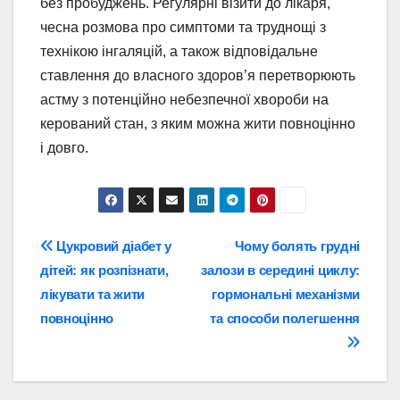
без пробуджень. Регулярні візити до лікаря,
чесна розмова про симптоми та труднощі з
технікою інгаляцій, а також відповідальне
ставлення до власного здоров’я перетворюють
астму з потенційно небезпечної хвороби на
керований стан, з яким можна жити повноцінно
і довго.
Навігація
Цукровий діабет у
Чому болять грудні
дітей: як розпізнати,
залози в середині циклу:
записів
лікувати та жити
гормональні механізми
повноцінно
та способи полегшення