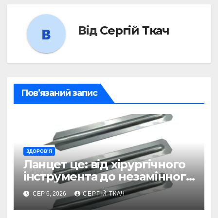
Від
Сергій Ткач
Пов’язаний запис
ЗДОРОВ’Я
Ланцет це: від хірургічного
інструмента до незамінного
помічника в діагностиці
СЕР 6, 2026
СЕРГІЙ ТКАЧ