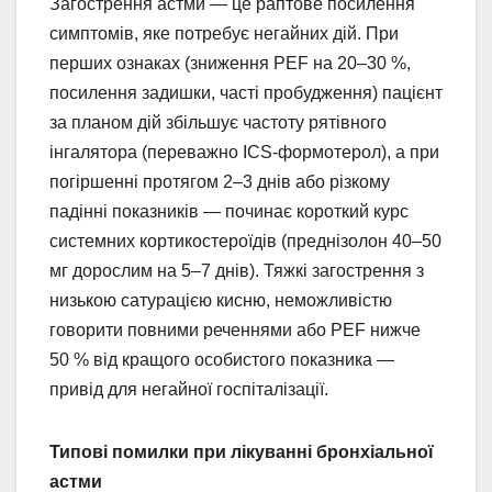
Загострення астми — це раптове посилення
симптомів, яке потребує негайних дій. При
перших ознаках (зниження PEF на 20–30 %,
посилення задишки, часті пробудження) пацієнт
за планом дій збільшує частоту рятівного
інгалятора (переважно ICS-формотерол), а при
погіршенні протягом 2–3 днів або різкому
падінні показників — починає короткий курс
системних кортикостероїдів (преднізолон 40–50
мг дорослим на 5–7 днів). Тяжкі загострення з
низькою сатурацією кисню, неможливістю
говорити повними реченнями або PEF нижче
50 % від кращого особистого показника —
привід для негайної госпіталізації.
Типові помилки при лікуванні бронхіальної
астми