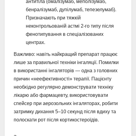
антитіла (омалізумаб, меполізумаб,
бенралізумаб, дупілумаб, тепезелумаб).
Призначають при тяжкій
неконтрольованій астмі 2-го типу після
фенотипування в спеціалізованих
центрах.
Важливо: навіть найкращий препарат працює
лише за правильної техніки інгаляції. Помилки
в використанні інгаляторів — одна з головних
причин «неефективності» терапії. Пацієнту
необхідно регулярно демонструвати техніку
лікарю або фармацевту, використовувати
спейсер при аерозольних інгаляторах, робити
затримку дихання 5–10 секунд після вдиху та
полоскати рот після кортикостероїдів.