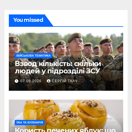
You missed
ВІЙСЬКОВА ТЕМАТИКА
Взвод кількість: скільки
людей у підрозділі ЗСУ
07.08.2026
СЕРГІЙ ТКАЧ
ЇЖА ТА КУЛІНАРІЯ
Користь печених яблук: що