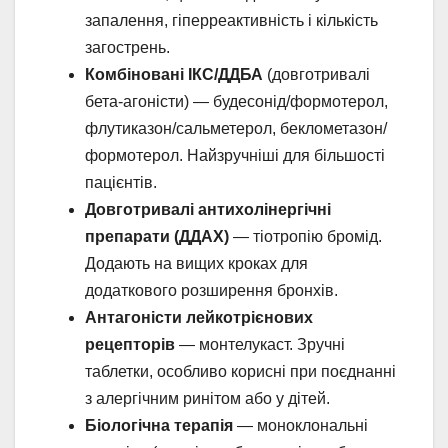
запалення, гіперреактивність і кількість
загострень.
Комбіновані ІКС/ДДБА
(довготривалі
бета-агоністи) — будесонід/формотерол,
флутиказон/сальметерол, беклометазон/
формотерол. Найзручніші для більшості
пацієнтів.
Довготривалі антихолінергічні
препарати (ДДАХ)
— тіотропію бромід.
Додають на вищих кроках для
додаткового розширення бронхів.
Антагоністи лейкотрієнових
рецепторів
— монтелукаст. Зручні
таблетки, особливо корисні при поєднанні
з алергічним ринітом або у дітей.
Біологічна терапія
— моноклональні