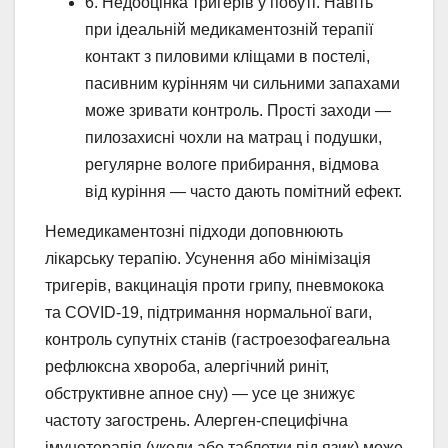
6. Недооцінка тригерів у побуті. Навіть
при ідеальній медикаментозній терапії
контакт з пиловими кліщами в постелі,
пасивним курінням чи сильними запахами
може зривати контроль. Прості заходи —
пилозахисні чохли на матрац і подушки,
регулярне вологе прибирання, відмова
від куріння — часто дають помітний ефект.
Немедикаментозні підходи доповнюють
лікарську терапію. Усунення або мінімізація
тригерів, вакцинація проти грипу, пневмокока
та COVID-19, підтримання нормальної ваги,
контроль супутніх станів (гастроезофагеальна
рефлюксна хвороба, алергічний риніт,
обструктивне апное сну) — усе це знижує
частоту загострень. Алерген-специфічна
імунотерапія (уколи або таблетки під язик) може