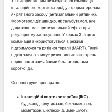
1 з використанням низькодозової комбінації
інгаляційного кортикостероїду з формотеролом
як рятівного засобу (антизапальний рятівник).
Формотерол діє швидко, як сальбутамол, але
додатково має протизапальний ефект при
регулярному застосуванні. У кроках 3–5 ця ж
комбінація використовується в режимі
підтримуючої та рятівної терапії (MART). Такий
підхід значно знижує ризик тяжких загострень
порівняно зі звичайними бета-агоністами
короткої дії.
Основні групи препаратів:
Інгаляційні кортикостероїди (ІКС)
—
будесонід, флутиказон, беклометазон,
мометазон, циклесонід. Зменшують