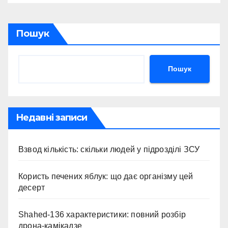
Пошук
Пошук
Недавні записи
Взвод кількість: скільки людей у підрозділі ЗСУ
Користь печених яблук: що дає організму цей
десерт
Shahed-136 характеристики: повний розбір
дрона-камікадзе