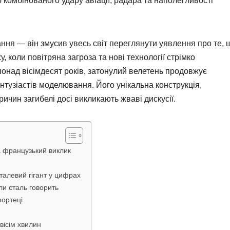
комбінованого удару авіації, радара та наполегливості
ння — він змусив увесь світ переглянути уявлення про те, 
 коли повітряна загроза та нові технології стрімко
понад вісімдесят років, затонулий велетень продовжує
ентузіастів моделювання. Його унікальна конструкція,
ичин загибелі досі викликають жваві дискусії.
на французький виклик
сталевий гігант у цифрах
ли сталь говорить
фортеці
 вісім хвилин