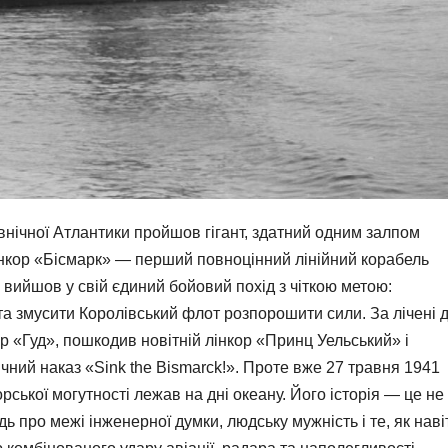
івнічної Атлантики пройшов гігант, здатний одним залпом
Лінкор «Бісмарк» — перший повноцінний лінійний корабель
 вийшов у свій єдиний бойовий похід з чіткою метою:
 та змусити Королівський флот розпорошити сили. За лічені д
р «Гуд», пошкодив новітній лінкор «Принц Уельський» і
чний наказ «Sink the Bismarck!». Проте вже 27 травня 1941
ської могутності лежав на дні океану. Його історія — це не
дь про межі інженерної думки, людську мужність і те, як наві