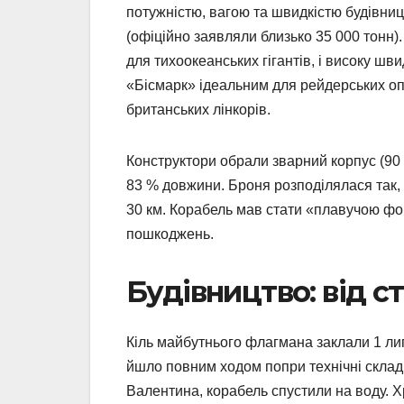
потужністю, вагою та швидкістю будівни
(офіційно заявляли близько 35 000 тонн)
для тихоокеанських гігантів, і високу ш
«Бісмарк» ідеальним для рейдерських опер
британських лінкорів.
Конструктори обрали зварний корпус (90 %
83 % довжини. Броня розподілялася так,
30 км. Корабель мав стати «плавучою фор
пошкоджень.
Будівництво: від с
Кіль майбутнього флагмана заклали 1 лип
йшло повним ходом попри технічні складн
Валентина, корабель спустили на воду.