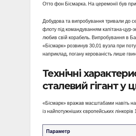
Отто фон Бісмарка. На церемонії був при
Добудова та випробування тривали до сер
флоту під командуванням капітана-цур-
любив свій корабель. Випробування в Балт
«Бісмарк» розвинув 30,01 вузла при поту
наприклад, погану керованість лише гви
Технічні характери
сталевий гігант у 
«Бісмарк» вражав масштабами навіть на т
із найпотужніших європейських лінкорів 
Параметр