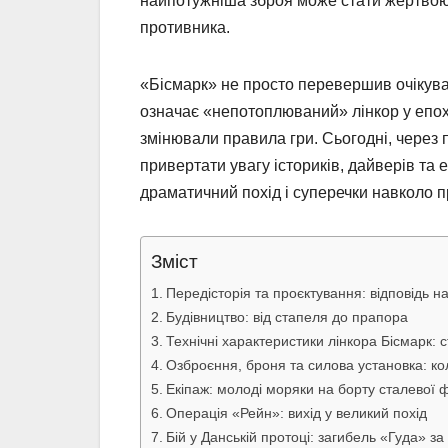
найпотужніша зброя може стати жертвою 
противника.
«Бісмарк» не просто перевершив очікува
означає «непотоплюваний» лінкор у епоху,
змінювали правила гри. Сьогодні, через 
привертати увагу істориків, дайверів та 
драматичний похід і суперечки навколо пр
Зміст
Передісторія та проєктування: відповідь 
Будівництво: від стапеля до прапора
Технічні характеристики лінкора Бісмарк: 
Озброєння, броня та силова установка: ко
Екіпаж: молоді моряки на борту сталевої 
Операція «Рейн»: вихід у великий похід
Бій у Данській протоці: загибель «Гуда» за