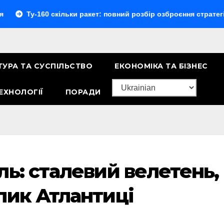
-160 скільки ракет: повний розбір озброєння стратегічного б
ТУРА ТА СУСПІЛЬСТВО
ЕКОНОМІКА ТА БІЗНЕС
ЕХНОЛОГІЇ
ПОРАДИ
ль: сталевий велетень,
лик Атлантиці