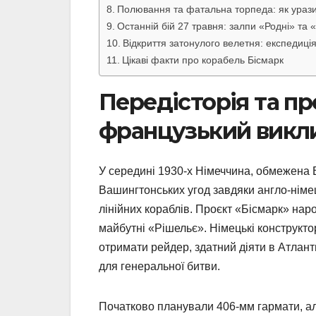
Полювання та фатальна торпеда: як ураз
Останній бій 27 травня: залпи «Родні» та 
Відкриття затонулого велетня: експедиц
Цікаві факти про корабель Бісмарк
Передісторія та пр
французький викл
У середині 1930-х Німеччина, обмежена 
Вашингтонських угод завдяки англо-німец
лінійних кораблів. Проєкт «Бісмарк» нар
майбутні «Рішельє». Німецькі конструкт
отримати рейдер, здатний діяти в Атлант
для генеральної битви.
Початково планували 406-мм гармати, а