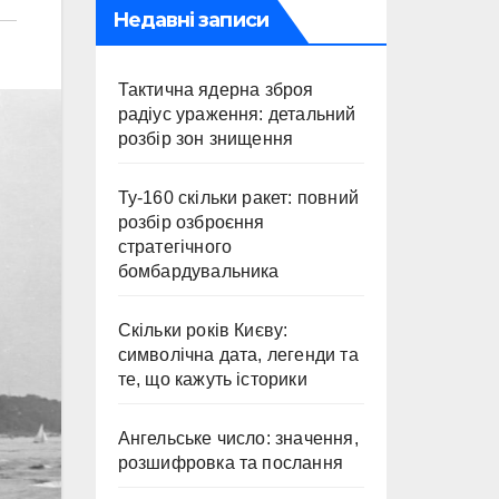
Недавні записи
Тактична ядерна зброя
радіус ураження: детальний
розбір зон знищення
Ту-160 скільки ракет: повний
розбір озброєння
стратегічного
бомбардувальника
Скільки років Києву:
символічна дата, легенди та
те, що кажуть історики
Ангельське число: значення,
розшифровка та послання