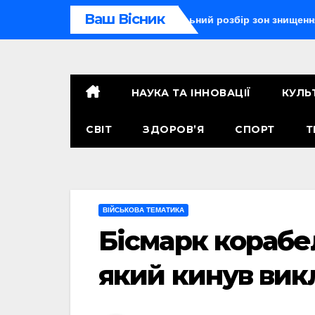
Перейти
Ваш Вісник
роя радіус ураження: детальний розбір зон знищення
Ту
до
контенту
НАУКА ТА ІННОВАЦІЇ
КУЛЬ
СВІТ
ЗДОРОВ’Я
СПОРТ
Т
ВІЙСЬКОВА ТЕМАТИКА
Бісмарк корабе
який кинув вик