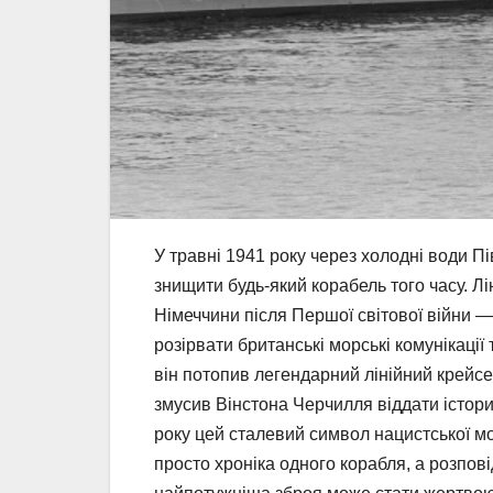
У травні 1941 року через холодні води П
знищити будь-який корабель того часу. 
Німеччини після Першої світової війни —
розірвати британські морські комунікації
він потопив легендарний лінійний крейсе
змусив Вінстона Черчилля віддати істори
року цей сталевий символ нацистської мор
просто хроніка одного корабля, а розпові