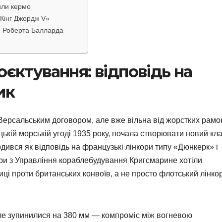
или кермо
«Кінг Джордж V»
ія Роберта Балларда
оєктування: відповідь на
ик
Версальським договором, але вже вільна від жорстких рамо
ькій морській угоді 1935 року, почала створювати новий кл
одився як відповідь на французькі лінкори типу «Дюнкерк» і
ори з Управління кораблебудування Кригсмарине хотіли
иці проти британських конвоїв, а не просто флотський лінко
ле зупинилися на 380 мм — компроміс між вогневою