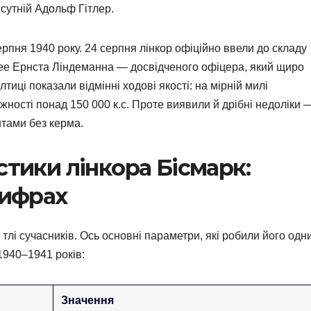
сутній Адольф Гітлер.
пня 1940 року. 24 серпня лінкор офіційно ввели до складу
зее Ернста Ліндеманна — досвідченого офіцера, який щиро
иці показали відмінні ходові якості: на мірній милі
жності понад 150 000 к.с. Проте виявили й дрібні недоліки 
нтами без керма.
стики лінкора Бісмарк:
цифрах
лі сучасників. Ось основні параметри, які робили його одн
1940–1941 років:
Значення