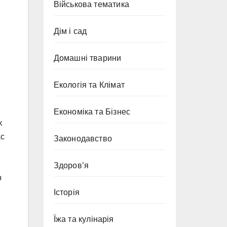
Військова тематика
Дім і сад
Домашні тварини
Екологія та Клімат
Економіка та Бізнес
к
ас
Законодавство
Здоров’я
р
Історія
Їжа та кулінарія