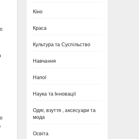
Кіно
Краса
ті
Культура та Суспільство
а
Навчання
Напої
Наука та Інновації
Одяг, взуття , аксесуари та
мода
во
о
Освіта