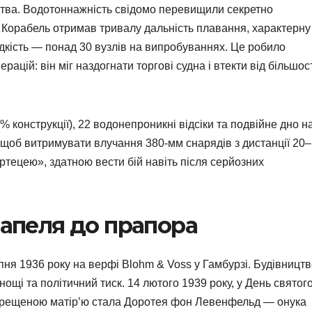
цтва. Водотоннажність свідомо перевищили секретно
. Корабель отримав тривалу дальність плавання, характерну
видкість — понад 30 вузлів на випробуваннях. Це робило
ацій: він міг наздогнати торгові судна і втекти від більшос
 конструкції), 22 водонепроникні відсіки та подвійне дно н
 щоб витримувати влучання 380-мм снарядів з дистанції 20–
тецею», здатною вести бій навіть після серйозних
тапеля до прапора
ня 1936 року на верфі Blohm & Voss у Гамбурзі. Будівницт
ощі та політичний тиск. 14 лютого 1939 року, у День святог
 Хрещеною матір’ю стала Доротея фон Левенфельд — онука