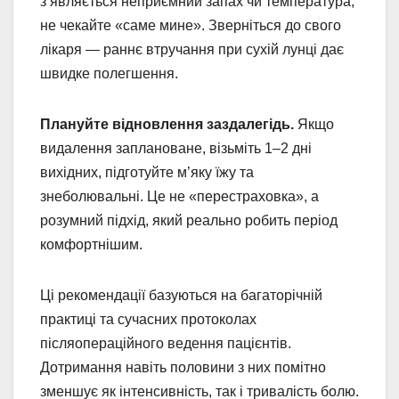
з’являється неприємний запах чи температура,
не чекайте «саме мине». Зверніться до свого
лікаря — раннє втручання при сухій лунці дає
швидке полегшення.
Плануйте відновлення заздалегідь.
Якщо
видалення заплановане, візьміть 1–2 дні
вихідних, підготуйте м’яку їжу та
знеболювальні. Це не «перестраховка», а
розумний підхід, який реально робить період
комфортнішим.
Ці рекомендації базуються на багаторічній
практиці та сучасних протоколах
післяопераційного ведення пацієнтів.
Дотримання навіть половини з них помітно
зменшує як інтенсивність, так і тривалість болю.