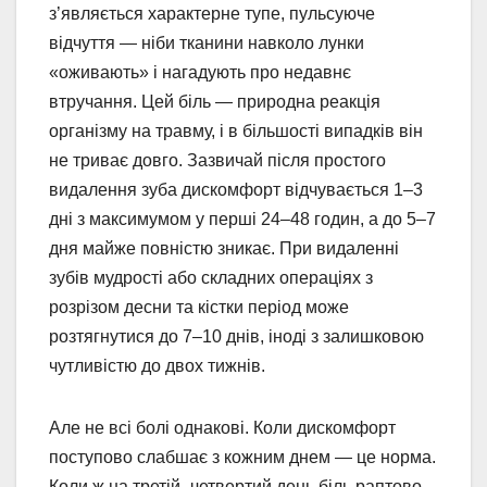
з’являється характерне тупе, пульсуюче
відчуття — ніби тканини навколо лунки
«оживають» і нагадують про недавнє
втручання. Цей біль — природна реакція
організму на травму, і в більшості випадків він
не триває довго. Зазвичай після простого
видалення зуба дискомфорт відчувається 1–3
дні з максимумом у перші 24–48 годин, а до 5–7
дня майже повністю зникає. При видаленні
зубів мудрості або складних операціях з
розрізом десни та кістки період може
розтягнутися до 7–10 днів, іноді з залишковою
чутливістю до двох тижнів.
Але не всі болі однакові. Коли дискомфорт
поступово слабшає з кожним днем — це норма.
Коли ж на третій–четвертий день біль раптово