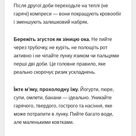
Після другої доби переходьте на теплі (не
гарячі) компреси — вони покращують кровообіг
і зменшують залишковий набряк.
Бережіть згусток як зіницю ока.
Не пийте
через трубочку, не куріть, не полощіть рот
активно і не чіпайте лунку язиком чи пальцями
перші дві доби. Це головне правило, яке
реально скорочує ризик ускладнень.
Їжте м’яку, прохолодну їжу.
Йогурти, пюре,
супи, омлети, банани — ідеально. Уникайте
гарячого, твердого, гострого та насіння, яке
може потрапити в лунку. Пийте багато води,
але маленькими ковтками.