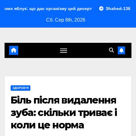
Перейти
к: що дає організму цей десерт
Shahed-136 характеристи
до
Сб. Сер 8th, 2026
контенту
ЗДОРОВ’Я
Біль після видалення
зуба: скільки триває і
коли це норма