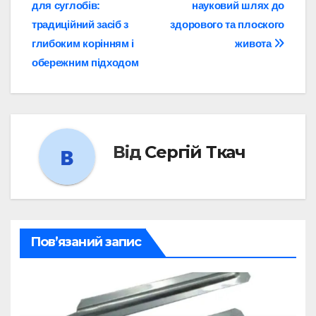
для суглобів:
науковий шлях до
записів
традиційний засіб з
здорового та плоского
глибоким корінням і
живота
обережним підходом
Від
Сергій Ткач
Пов’язаний запис