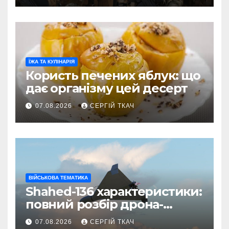
ЇЖА ТА КУЛІНАРІЯ
Користь печених яблук: що
дає організму цей десерт
07.08.2026
СЕРГІЙ ТКАЧ
ВІЙСЬКОВА ТЕМАТИКА
Shahed-136 характеристики:
повний розбір дрона-
камікадзе
07.08.2026
СЕРГІЙ ТКАЧ