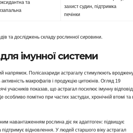
оксидантна та
захист судин, підтримка
изапальна
печінки
дів та досліджень складу рослинної сировини.
 для імунної системи
ий напрямок. Полісахариди астрагалу стимулюють вроджен
 активність макрофагів і продукцію цитокінів. Огляд 19
сячі учасників показав, що астрагал посилює імунну відповід
Це особливо помітно при частих застудах, хронічній втомі та 
чним навантаженням рослина діє як адаптоген: підвищує
а підтримує відновлення. У людей старшого віку астрагал