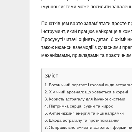
імунної системи може посилити запаленн
Початківцям варто запам’ятати просте п
інструмент, який працює найкраще в комп
Просунуті читачі оцінять деталі біохіміч
також нюанси взаємодії з сучасними пре
механізмами, прикладами та практичним
Зміст
Ботанічний портрет і головні види астрага
Хімічний арсенал: що ховається в корені
Користь астрагалу для імунної системи
Підтримка серця, судин та нирок
Антиейджинг, енергія та інші напрямки
Шкода астрагалу та протипоказання
Як правильно вживати астрагал: форми, д