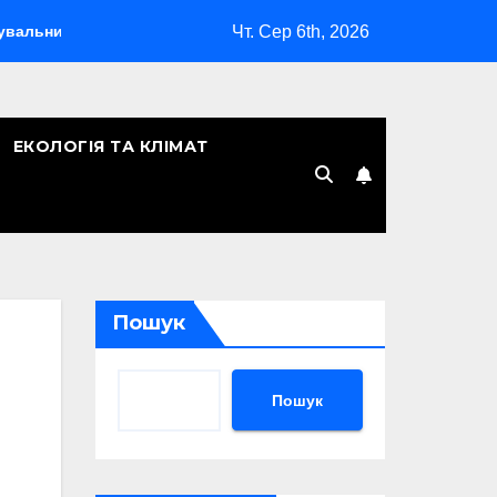
Чт. Сер 6th, 2026
Скільки років Києву: символічна дата, легенди та те, що 
ЕКОЛОГІЯ ТА КЛІМАТ
Пошук
Пошук