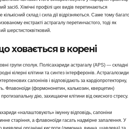
ний засіб. Хімічні профілі цих видів перетинаються
 кількісний склад і сила дії відрізняються. Саме тому багат
зованому екстракті астрагалу перетинчастого, тоді як
вий шерстистоквітковий.
що ховається в корені
овні групи сполук. Полісахариди астрагалу (APS) — складні
одні кілерні клітини та синтез інтерферонів. Астрагалозиди
итерпенових сапонінів і відповідають за кардіопротекторну,
ть. Флавоноїди (формононетин, калькозин, кверцетин)
протизапальну дію, захищаючи клітини від окисного стресу.
ахариди «налаштовують» імунну відповідь, сапоніни
инне старіння, а флавоноїди гасать надмірне запалення. У
 виявлені органічні кислоти (лимонна, винна, щавлева) та