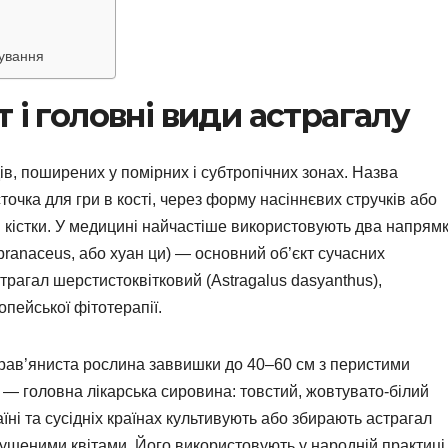
сування
 і головні види астрагалу
дів, поширених у помірних і субтропічних зонах. Назва
сточка для гри в кості, через форму насіннєвих стручків або
і кістки. У медицині найчастіше використовують два напрямк
ranaceus, або хуан ци) — основний об’єкт сучасних
трагал шерстистоквітковий (Astragalus dasyanthus),
опейської фітотерапії.
рав’яниста рослина заввишки до 40–60 см з перистими
 — головна лікарська сировина: товстий, жовтувато-білий
їні та сусідніх країнах культивують або збирають астрагал
пушеними квітами. Його використовують у народній практиці