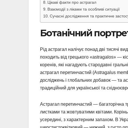
Цікаві факти про астрагал
Взаємодії з ліками та особливі ситуації
Сучасні дослідження та практичне засто
Ботанічний портрет
Рід астрагал налічує понад дві тисячі ви
походить від грецького «astragalos» — кі
коренів, які нагадують стародавні гральн
астрагал перетинчастий (Astragalus memb
досліджень і глобальних добавок — та ас
традиційний для української та східноєвр
Астрагал перетинчастий — багаторічна т
листками та жовтуватими квітами. Корінь
усередині, з характерним запахом. В Укра
шерстистоквітковий — нижчий, з густо о