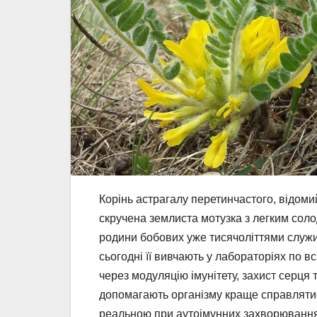
Корінь астрагалу перетинчастого, відомий
скручена землиста мотузка з легким сол
родини бобових уже тисячоліттями служит
сьогодні її вивчають у лабораторіях по в
через модуляцію імунітету, захист серця т
допомагають організму краще справлятис
реальною при аутоімунних захворюваннях