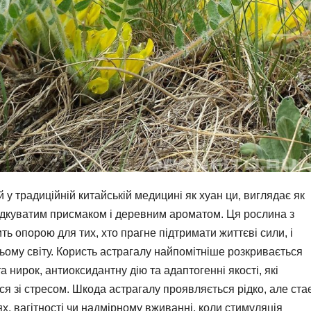
 у традиційній китайській медицині як хуан ци, виглядає як
одкуватим присмаком і деревним ароматом. Ця рослина з
ь опорою для тих, хто прагне підтримати життєві сили, і
сьому світу. Користь астрагалу найпомітніше розкривається
а нирок, антиоксидантну дію та адаптогенні якості, які
я зі стресом. Шкода астрагалу проявляється рідко, але ста
, вагітності чи надмірному вживанні, коли стимуляція