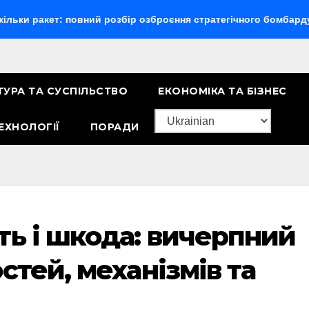
ет: повний розбір озброєння стратегічного бомбардувальника
ТУРА ТА СУСПІЛЬСТВО
ЕКОНОМІКА ТА БІЗНЕС
ЕХНОЛОГІЇ
ПОРАДИ
ть і шкода: вичерпний
стей, механізмів та