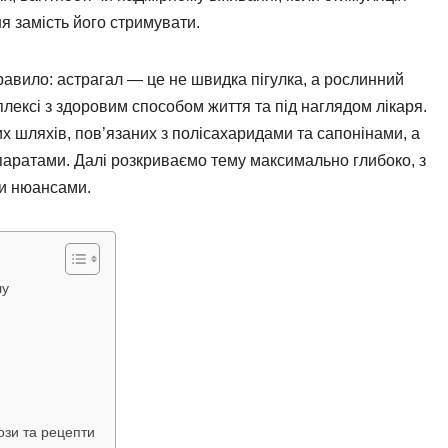
я замість його стримувати.
равило: астрагал — це не швидка пігулка, а рослинний
лексі з здоровим способом життя та під наглядом лікаря.
них шляхів, пов’язаних з полісахаридами та сапонінами, а
паратами. Далі розкриваємо тему максимально глибоко, з
и нюансами.
лу
ози та рецепти