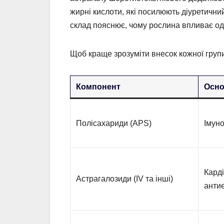
жирні кислоти, які посилюють діуретичн
склад пояснює, чому рослина впливає одр
Щоб краще зрозуміти внесок кожної групи
Компонент
Осно
Полісахариди (APS)
Імун
Карді
Астрагалозиди (IV та інші)
анти