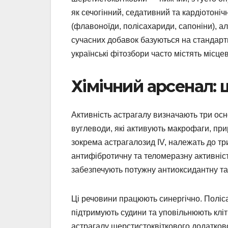
як сечогінний, седативний та кардіотоніч
(флавоноїди, полісахариди, сапоніни), але
сучасних добавок базуються на стандарти
українські фітозбори часто містять місце
Хімічний арсенал: 
Активність астрагалу визначають три осн
вуглеводи, які активують макрофаги, прир
зокрема астрагалозид IV, належать до тр
антифібротичну та теломеразну активніс
забезпечують потужну антиоксидантну та 
Ці речовини працюють синергічно. Поліс
підтримують судини та уповільнюють кліт
астрагалу шерстистоквіткового додатково