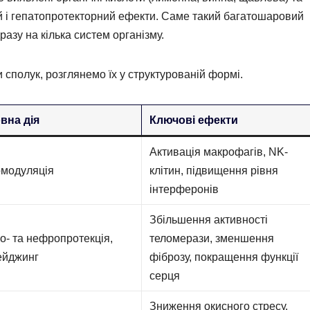
ий і гепатопротекторний ефекти. Саме такий багатошаровий
азу на кілька систем організму.
 сполук, розглянемо їх у структурованій формі.
вна дія
Ключові ефекти
Активація макрофагів, NK-
омодуляція
клітин, підвищення рівня
інтерферонів
Збільшення активності
о- та нефропротекція,
теломерази, зменшення
ейджинг
фіброзу, покращення функції
серця
Зниження окисного стресу,