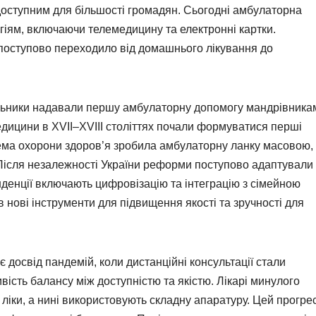
оступним для більшості громадян. Сьогодні амбулаторна
іям, включаючи телемедицину та електронні картки.
о поступово переходило від домашнього лікування до
рульники надавали першу амбулаторну допомогу мандрівникам
едицини в XVII–XVIII століттях почали формуватися перші
стема охорони здоров’я зробила амбулаторну ланку масовою,
Після незалежності України реформи поступово адаптували
нденції включають цифровізацію та інтеграцію з сімейною
нові інструменти для підвищення якості та зручності для
досвід пандемій, коли дистанційні консультації стали
вість балансу між доступністю та якістю. Лікарі минулого
 ліки, а нині використовують складну апаратуру. Цей прогре