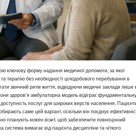
ою ключову форму надання медичної допомоги, за якої
у та терапію без необхідності цілодобового перебування в
ігати звичний ритм життя, відвідуючи медичні заклади лише 
орони здоров’я амбулаторна модель відіграє фундаментальн
доступність послуг для широких верств населення. Пацієнт
обирають саме цей варіант, оскільки він поєднує ефективніс
ьно планують кожен візит, щоб забезпечити повноцінний
а система вимагає від пацієнта дисципліни та чіткого