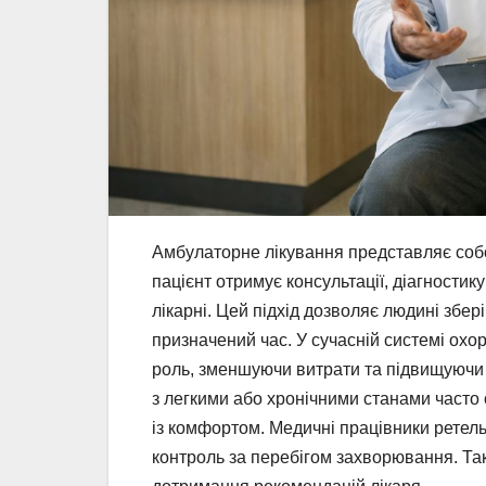
Амбулаторне лікування представляє соб
пацієнт отримує консультації, діагностик
лікарні. Цей підхід дозволяє людині збер
призначений час. У сучасній системі ох
роль, зменшуючи витрати та підвищуючи 
з легкими або хронічними станами часто 
із комфортом. Медичні працівники ретел
контроль за перебігом захворювання. Так