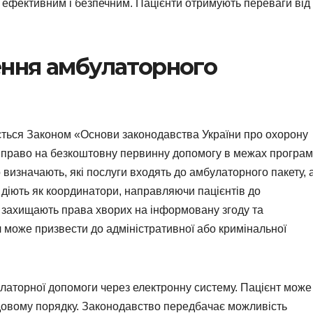
 ефективним і безпечним. Пацієнти отримують переваги від
ння амбулаторного
ється Законом «Основи законодавства України про охорону
є право на безкоштовну первинну допомогу в межах програ
 визначають, які послуги входять до амбулаторного пакету, 
і діють як координатори, направляючи пацієнтів до
и захищають права хворих на інформовану згоду та
 може призвести до адміністративної або кримінальної
латорної допомоги через електронну систему. Пацієнт може
удовому порядку. Законодавство передбачає можливість