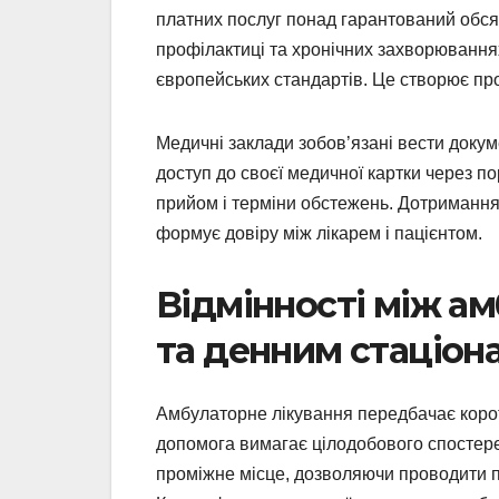
платних послуг понад гарантований обсяг
профілактиці та хронічних захворювання
європейських стандартів. Це створює про
Медичні заклади зобов’язані вести доку
доступ до своєї медичної картки через п
прийом і терміни обстежень. Дотримання 
формує довіру між лікарем і пацієнтом.
Відмінності між а
та денним стаціон
Амбулаторне лікування передбачає коротк
допомога вимагає цілодобового спостере
проміжне місце, дозволяючи проводити 