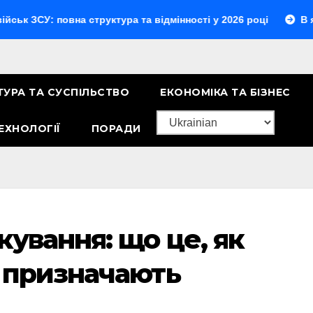
овна структура та відмінності у 2026 році
В яких числах
ТУРА ТА СУСПІЛЬСТВО
ЕКОНОМІКА ТА БІЗНЕС
ЕХНОЛОГІЇ
ПОРАДИ
кування: що це, як
 призначають