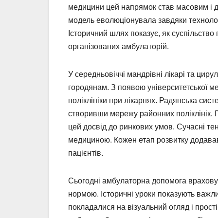
медицини цей напрямок став масовим і д
модель еволюціонувала завдяки технолог
Історичний шлях показує, як суспільств
організованих амбулаторій.
У середньовіччі мандрівні лікарі та ци
городянам. З появою університетської м
поліклініки при лікарнях. Радянська си
створивши мережу районних поліклінік. 
цей досвід до ринкових умов. Сучасні те
медициною. Кожен етап розвитку додавав 
пацієнтів.
Сьогодні амбулаторна допомога враховує 
нормою. Історичні уроки показують важли
покладалися на візуальний огляд і прості