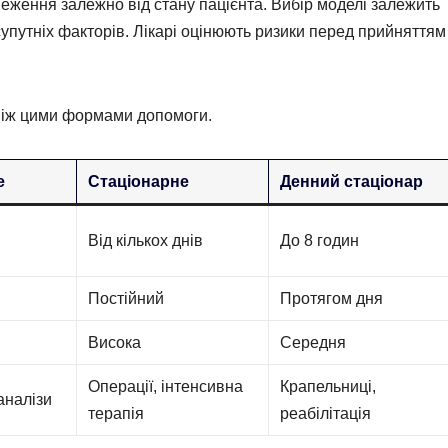
еження залежно від стану пацієнта. Вибір моделі залежить
супутніх факторів. Лікарі оцінюють ризики перед прийняттям
 між цими формами допомоги.
е
Стаціонарне
Денний стаціонар
Від кількох днів
До 8 годин
Постійний
Протягом дня
Висока
Середня
Операції, інтенсивна
Крапельниці,
 аналізи
терапія
реабілітація