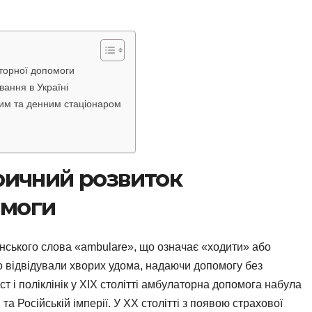
аторної допомоги
ання в Україні
ним та денним стаціонаром
оричний розвиток
омоги
нського слова «ambulare», що означає «ходити» або
то відвідували хворих удома, надаючи допомогу без
т і поліклінік у XIX столітті амбулаторна допомога набула
та Російській імперії. У XX столітті з появою страхової