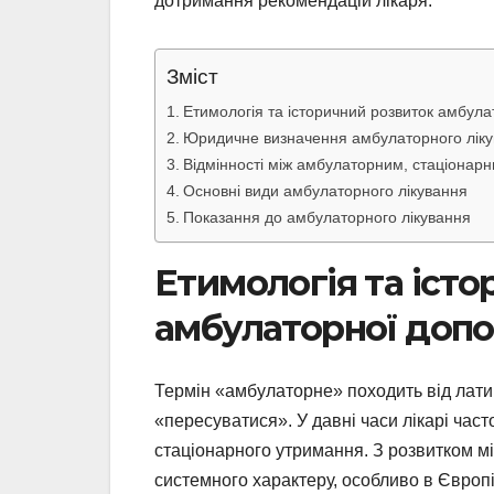
дотримання рекомендацій лікаря.
Зміст
Етимологія та історичний розвиток амбул
Юридичне визначення амбулаторного лікув
Відмінності між амбулаторним, стаціонар
Основні види амбулаторного лікування
Показання до амбулаторного лікування
Етимологія та іст
амбулаторної доп
Термін «амбулаторне» походить від лати
«пересуватися». У давні часи лікарі час
стаціонарного утримання. З розвитком міс
системного характеру, особливо в Європі 