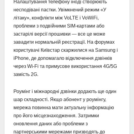
Налаштування телефону іноді створюють
несподівані пастки. Увімкнений режим «У
літаку», конфлікти між VoLTE і VoWiFi,
проблеми з подвійними SIM-картами або
застарілі версії прошивки — все це може
завадити нормальній реєстрації. На форумах
користувачі Київстар скаржилися на Samsung і
iPhone, де допомагало відключення дзвінків
через Wi-Fi та примусове використання 4G/5G
замість 2G.
Роумінг і міжнародні дзвінки додають ще один
шар складності. Якщо абонент у роумінгу,
мережа повинна мати актуальну інформацію
про його місцезнаходження. Затримки
оновлення даних або проблеми з
партнерськими мережами призводять до