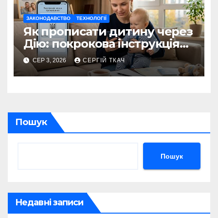
ЗАКОНОДАВСТВО
ТЕХНОЛОГІЇ
Як прописати дитину через
Дію: покрокова інструкція
2026
СЕР 3, 2026
СЕРГІЙ ТКАЧ
Пошук
Пошук
Недавні записи