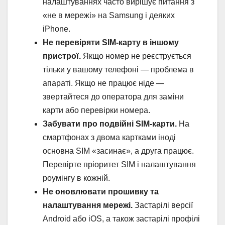
налаштуваннях часто вирішує питання з
«не в мережі» на Samsung і деяких
iPhone.
Не перевіряти SIM-карту в іншому
пристрої.
Якщо номер не реєструється
тільки у вашому телефоні — проблема в
апараті. Якщо не працює ніде —
звертайтеся до оператора для заміни
карти або перевірки номера.
Забувати про подвійні SIM-карти.
На
смартфонах з двома картками іноді
основна SIM «засинає», а друга працює.
Перевірте пріоритет SIM і налаштування
роумінгу в кожній.
Не оновлювати прошивку та
налаштування мережі.
Застарілі версії
Android або iOS, а також застарілі профілі