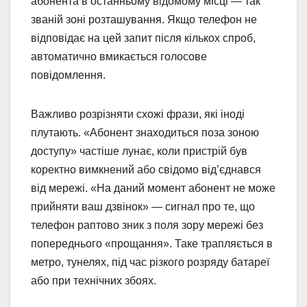
абонента в останньому відомому місці — так
званій зоні розташування. Якщо телефон не
відповідає на цей запит після кількох спроб,
автоматично вмикається голосове
повідомлення.
Важливо розрізняти схожі фрази, які іноді
плутають. «Абонент знаходиться поза зоною
доступу» частіше лунає, коли пристрій був
коректно вимкнений або свідомо від’єднався
від мережі. «На даний момент абонент не може
прийняти ваш дзвінок» — сигнал про те, що
телефон раптово зник з поля зору мережі без
попереднього «прощання». Таке трапляється в
метро, тунелях, під час різкого розряду батареї
або при технічних збоях.