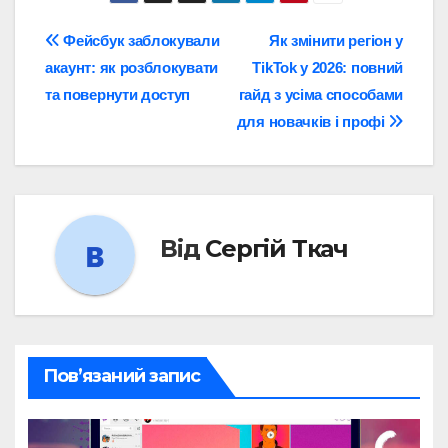
Навігація
Фейсбук заблокували
Як змінити регіон у
акаунт: як розблокувати
TikTok у 2026: повний
записів
та повернути доступ
гайд з усіма способами
для новачків і профі
Від
Сергій Ткач
Пов’язаний запис