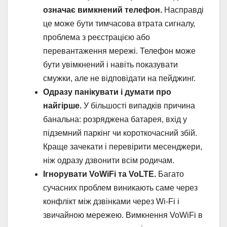
означає вимкнений телефон.
Насправді
це може бути тимчасова втрата сигналу,
проблема з реєстрацією або
перевантаження мережі. Телефон може
бути увімкнений і навіть показувати
смужки, але не відповідати на пейджинг.
Одразу панікувати і думати про
найгірше.
У більшості випадків причина
банальна: розряджена батарея, вхід у
підземний паркінг чи короткочасний збій.
Краще зачекати і перевірити месенджери,
ніж одразу дзвонити всім родичам.
Ігнорувати VoWiFi та VoLTE.
Багато
сучасних проблем виникають саме через
конфлікт між дзвінками через Wi-Fi і
звичайною мережею. Вимкнення VoWiFi в