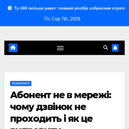
Перейти
 скільки ракет: повний розбір озброєння стратегічного бомба
до
Пт. Сер 7th, 2026
контенту
ТЕХНОЛОГІЇ
Абонент не в мережі:
чому дзвінок не
проходить і як це