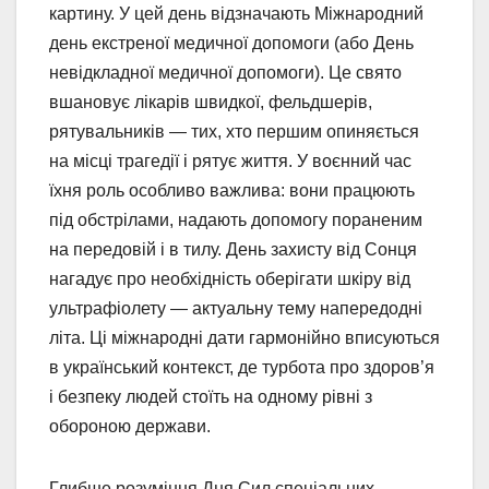
картину. У цей день відзначають Міжнародний
день екстреної медичної допомоги (або День
невідкладної медичної допомоги). Це свято
вшановує лікарів швидкої, фельдшерів,
рятувальників — тих, хто першим опиняється
на місці трагедії і рятує життя. У воєнний час
їхня роль особливо важлива: вони працюють
під обстрілами, надають допомогу пораненим
на передовій і в тилу. День захисту від Сонця
нагадує про необхідність оберігати шкіру від
ультрафіолету — актуальну тему напередодні
літа. Ці міжнародні дати гармонійно вписуються
в український контекст, де турбота про здоров’я
і безпеку людей стоїть на одному рівні з
обороною держави.
Глибше розуміння Дня Сил спеціальних