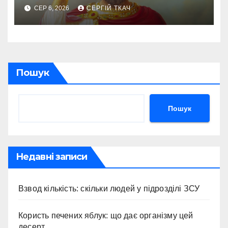
традиції святкування
СЕР 6, 2026
СЕРГІЙ ТКАЧ
Пошук
Пошук
Недавні записи
Взвод кількість: скільки людей у підрозділі ЗСУ
Користь печених яблук: що дає організму цей
десерт