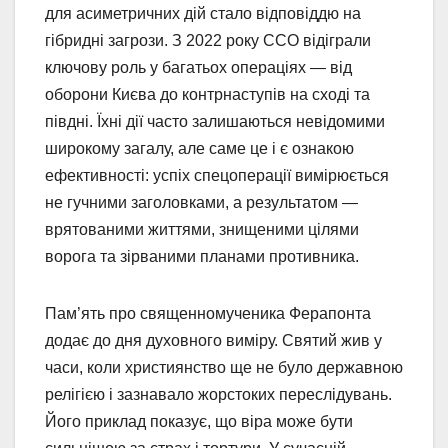
для асиметричних дій стало відповіддю на
гібридні загрози. З 2022 року ССО відіграли
ключову роль у багатьох операціях — від
оборони Києва до контрнаступів на сході та
півдні. Їхні дії часто залишаються невідомими
широкому загалу, але саме це і є ознакою
ефективності: успіх спецоперації вимірюється
не гучними заголовками, а результатом —
врятованими життями, знищеними цілями
ворога та зірваними планами противника.
Пам’ять про священномученика Ферапонта
додає до дня духовного виміру. Святий жив у
часи, коли християнство ще не було державною
релігією і зазнавало жорстоких переслідувань.
Його приклад показує, що віра може бути