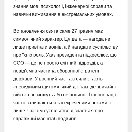
знання мов, психології, інженерної справи та
навички виживання в екстремальних умовах.
Встановлення свята саме 27 травня має
символічний характер. Ця дата — нагода не
лише привітати воїнів, а й нагадати суспільству
про їхню роль. Указ президента підкреслює, що
ССО — це не просто елітний підрозділ, а
невід’ємна частина оборонної стратегії
держави. У воєнний час такі сили стають
«невидимим щитом», який діє там, де звичайні
війська не можуть або не повинні. Їхні операції
часто залишаються засекреченими роками, і
лише з часом суспільство дізнається про
справжній масштаб подвигів.