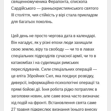
священномученика Ферапонта, єпископа
Сардійського — ранньохристиянського святого
III століття, чия стійкість у вірі стала прикладом
для багатьох поколінь.
Цей день не просто чергова дата в календарі.
Він нагадує, як у різні епохи люди захищали
свою землю, віру та свободу — чи то в лавах
спеціальних підрозділів сучасної армії, чи то в
катакомбах і на судилищах римських
переслідувачів. Сили спеціальних операцій —
це еліта Збройних Сил, яка поєднує розвідку,
диверсії, інформаційно-психологічні операції та
прямі бойові дії. Їхня робота рідко потрапляє в
заголовки новин, але саме вона часто визначає
хід подій на фронті. Встановлення свята саме
27 травня підкреслює визнання їхнього внеску