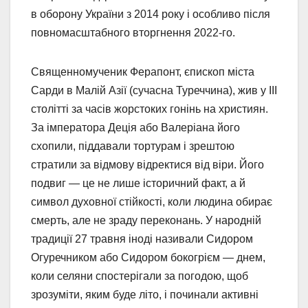
в оборону України з 2014 року і особливо після
повномасштабного вторгнення 2022-го.
Священномученик Ферапонт, єпископ міста
Сарди в Малій Азії (сучасна Туреччина), жив у III
столітті за часів жорстоких гонінь на християн.
За імператора Деція або Валеріана його
схопили, піддавали тортурам і зрештою
стратили за відмову відректися від віри. Його
подвиг — це не лише історичний факт, а й
символ духовної стійкості, коли людина обирає
смерть, але не зраду переконань. У народній
традиції 27 травня іноді називали Сидором
Огуречником або Сидором бокогрієм — днем,
коли селяни спостерігали за погодою, щоб
зрозуміти, яким буде літо, і починали активні