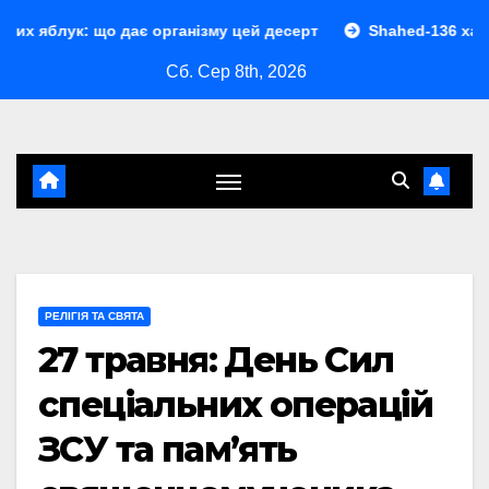
Перейти
о дає організму цей десерт
Shahed-136 характеристики: 
до
Сб. Сер 8th, 2026
контенту
РЕЛІГІЯ ТА СВЯТА
27 травня: День Сил
спеціальних операцій
ЗСУ та пам’ять