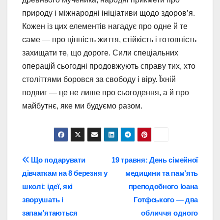
природу і міжнародні ініціативи щодо здоров’я.
Кожен із цих елементів нагадує про одне й те
саме — про цінність життя, стійкість і готовність
захищати те, що дороге. Сили спеціальних
операцій сьогодні продовжують справу тих, хто
століттями боровся за свободу і віру. Їхній
подвиг — це не лише про сьогодення, а й про
майбутнє, яке ми будуємо разом.
Навігація
Що подарувати
19 травня: День сімейної
дівчаткам на 8 березня у
медицини та пам’ять
записів
школі: ідеї, які
преподобного Іоана
зворушать і
Готфського — два
запам’ятаються
обличчя одного