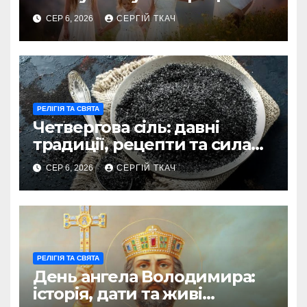
зробити його незабутнім
СЕР 6, 2026
СЕРГІЙ ТКАЧ
РЕЛІГІЯ ТА СВЯТА
Четвергова сіль: давні
традиції, рецепти та сила
оберегу
СЕР 6, 2026
СЕРГІЙ ТКАЧ
РЕЛІГІЯ ТА СВЯТА
День ангела Володимира:
історія, дати та живі