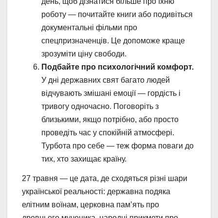
день, щоб дізнатися більше про їхню
роботу — почитайте книги або подивіться
документальні фільми про
спецпризначенців. Це допоможе краще
зрозуміти ціну свободи.
Подбайте про психологічний комфорт.
У дні державних свят багато людей
відчувають змішані емоції — гордість і
тривогу одночасно. Поговоріть з
близькими, якщо потрібно, або просто
проведіть час у спокійній атмосфері.
Турбота про себе — теж форма поваги до
тих, хто захищає країну.
27 травня — це дата, де сходяться різні шари
української реальності: державна подяка
елітним воїнам, церковна пам’ять про
древнього мученика, народні прикмети про