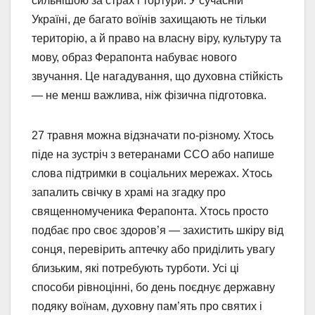
сильнішою за страх і тортури. У сучасній
Україні, де багато воїнів захищають не тільки
територію, а й право на власну віру, культуру та
мову, образ Ферапонта набуває нового
звучання. Це нагадування, що духовна стійкість
— не менш важлива, ніж фізична підготовка.
27 травня можна відзначати по-різному. Хтось
піде на зустріч з ветеранами ССО або напише
слова підтримки в соціальних мережах. Хтось
запалить свічку в храмі на згадку про
священномученика Ферапонта. Хтось просто
подбає про своє здоров’я — захистить шкіру від
сонця, перевірить аптечку або приділить увагу
близьким, які потребують турботи. Усі ці
способи рівноцінні, бо день поєднує державну
подяку воїнам, духовну пам’ять про святих і