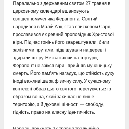
Паралельно з державним святом 27 травня в
церковному календарі вшановують
священномученика Ферапонта. Святий
народився в Малій Азії, став єпископом Сард і
прославився як ревний проповідник Христової
віри. Під час гонінь його заарештували, били
залізними прутами, підвішували на дереві і
здирали шкіру. Незважаючи на тортури,
Ферапонт не зрікся віри і прийняв мученицьку
смерть. Його пам’ять нагадує, що стійкість духу
іноді важливіша за фізичну силу. У сучасному
контексті образ цього святого перегукується з
образом воїна, який захищає не лише
територію, а й духовні цінності — свободу,
гідність, право на власну ідентичність.
Народні прикмети 27 травня традиційно