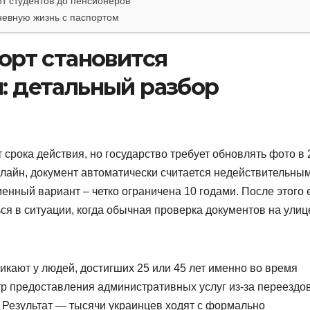
от студентов до пенсионеров
невную жизнь с паспортом
орт становится
: детальный разбор
 срока действия, но государство требует обновлять фото в 
длайн, документ автоматически считается недействительны
менный вариант – четко ограничена 10 годами. После этого 
ься в ситуации, когда обычная проверка документов на улиц
кают у людей, достигших 25 или 45 лет именно во время
тр предоставления административных услуг из-за переездов
. Результат — тысячи украинцев ходят с формально