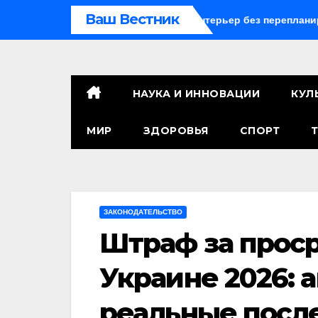
Перейти
Ваш Вестник
как создать атмосферный интерьер без перепланировки
к
контенту
НАУКА И ИННОВАЦИИ
КУЛ
МИР
ЗДОРОВЬЯ
СПОРТ
ЗАКОНОДАТЕЛЬСТВО
Штраф за прос
Украине 2026: 
реальные посл