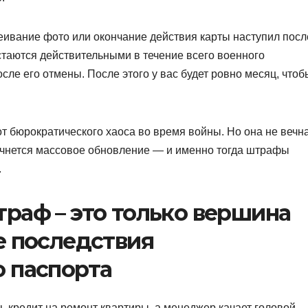
клеивание фото или окончание действия карты наступил посл
стаются действительными в течение всего военного
ле его отмены. После этого у вас будет ровно месяц, чтоб
т бюрократического хаоса во время войны. Но она не вечна
ачнется массовое обновление — и именно тогда штрафы
.
раф – это только вершина
е последствия
 паспорта
 кредит на ремонт квартиры, а менеджер качает головой –