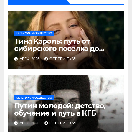
КУЛЬТУРА И ОБЩЕСТВО
Тина Кароль: путь от
сибирского поселка до
голоса Украины
АВГ 4, 2026
СЕРГЕЙ ТКАЧ
КУЛЬТУРА И ОБЩЕСТВО
Путин молодой: детство,
обучение и путь в КГБ
АВГ 3, 2026
СЕРГЕЙ ТКАЧ