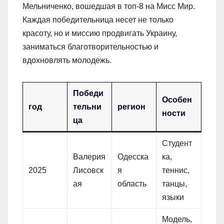
Мельниченко, вошедшая в топ-8 на Мисс Мир.
Каждая победительница несет не только
красоту, но и миссию продвигать Украину,
заниматься благотворительностью и
вдохновлять молодежь.
Победи
Особен
год
тельни
регион
ности
ца
Студент
Валерия
Одесска
ка,
2025
Лисовск
я
теннис,
ая
область
танцы,
языки
Модель,