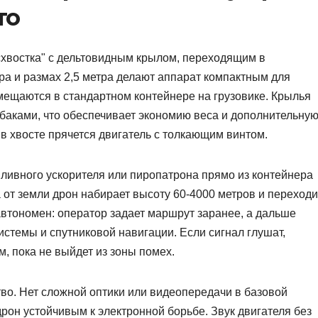
то
схвостка" с дельтовидным крылом, переходящим в
ра и размах 2,5 метра делают аппарат компактным для
омещаются в стандартном контейнере на грузовике. Крылья
аками, что обеспечивает экономию веса и дополнительну
 в хвосте прячется двигатель с толкающим винтом.
ливного ускорителя или пиропатрона прямо из контейнера
 от земли дрон набирает высоту 60-4000 метров и переходи
автономен: оператор задает маршрут заранее, а дальше
стемы и спутниковой навигации. Если сигнал глушат,
м, пока не выйдет из зоны помех.
тво. Нет сложной оптики или видеопередачи в базовой
дрон устойчивым к электронной борьбе. Звук двигателя без