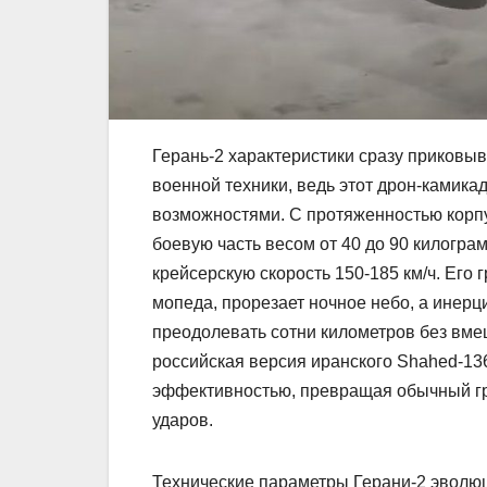
Герань-2 характеристики сразу приковы
военной техники, ведь этот дрон-камик
возможностями. С протяженностью корпус
боевую часть весом от 40 до 90 килогра
крейсерскую скорость 150-185 км/ч. Его
мопеда, прорезает ночное небо, а инер
преодолевать сотни километров без вмеш
российская версия иранского Shahed-136
эффективностью, превращая обычный гр
ударов.
Технические параметры Герани-2 эволюц