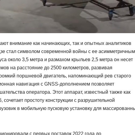
вают внимание как начинающих, так и опытных аналитиков
адзе стал символом современной войны с ее асимметричны
а около 3,5 метра и размахом крыльев 2,5 метра он несет
ммов на расстояние до 2500 километров, развивая
 громкий поршневой двигатель, напоминающий рев старого
ционная навигация с GNSS-дополнением позволяет
ательства оператора. Этот аппарат, известный также как
, сочетает простоту конструкции с разрушительной
узовик в мобильную пусковую установку для массированн
ионировали с первых поставок 2022 года до