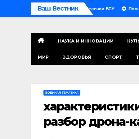
Перейти
Ваш Вестник
во: сколько человек в подразделении ВСУ
Польза печен
к
контенту
НАУКА И ИННОВАЦИИ
КУЛ
МИР
ЗДОРОВЬЯ
СПОРТ
ВОЕННАЯ ТЕМАТИКА
характеристик
разбор дрона-