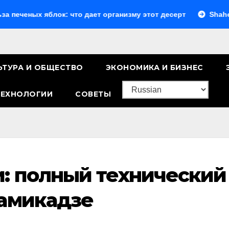
ых яблок: что дает организму этот десерт
Shahed-136 х
ЬТУРА И ОБЩЕСТВО
ЭКОНОМИКА И БИЗНЕС
ТЕХНОЛОГИИ
СОВЕТЫ
и: полный технический
камикадзе