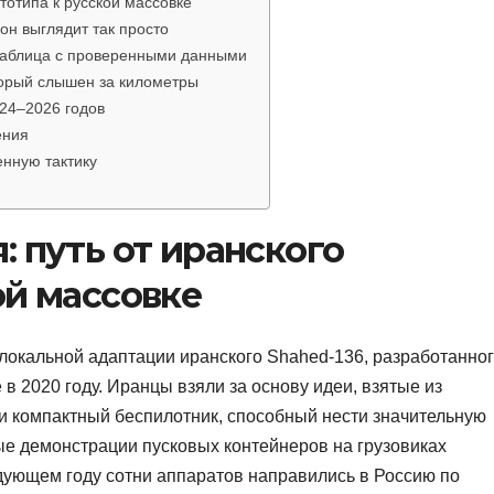
тотипа к русской массовке
он выглядит так просто
 таблица с проверенными данными
торый слышен за километры
24–2026 годов
ения
енную тактику
: путь от иранского
ой массовке
 локальной адаптации иранского Shahed-136, разработанно
е в 2020 году. Иранцы взяли за основу идеи, взятые из
ли компактный беспилотник, способный нести значительную
ые демонстрации пусковых контейнеров на грузовиках
едующем году сотни аппаратов направились в Россию по