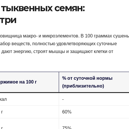
 тыквенных семян:
три
ровищница макро- и микроэлементов. В 100 граммах сушен
абор веществ, полностью удовлетворяющих суточные
 дают энергию, строят мышцы и защищают клетки от
% от суточной нормы
ржимое на 100 г
(приблизительно)
кал
-
 г
60%
 г
75%