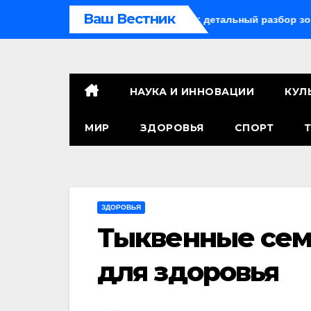
Перейти
Ваш Вестник
ое оружие радиус поражения: детальный разбор зон уничтож
к
контенту
НАУКА И ИННОВАЦИИ
КУЛ
МИР
ЗДОРОВЬЯ
СПОРТ
ЗДОРОВЬЯ
Тыквенные сем
для здоровья