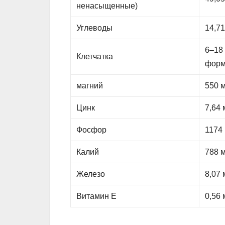
ненасыщенные)
Углеводы
14,71
6–18 
Клетчатка
форм
магний
550 
Цинк
7,64 
Фосфор
1174
Калий
788 
Железо
8,07 
Витамин Е
0,56