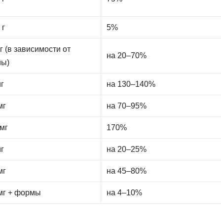
 г
5%
г (в зависимости от
на 20–70%
ы)
мг
на 130–140%
мг
на 70–95%
 мг
170%
мг
на 20–25%
мг
на 45–80%
 мг + формы
на 4–10%