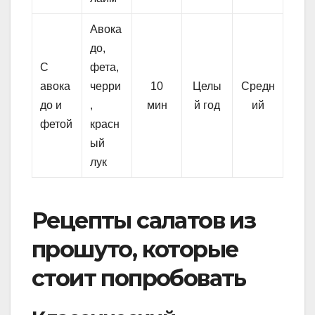
Авока
до,
С
фета,
авока
черри
10
Целы
Средн
до и
,
мин
й год
ий
фетой
красн
ый
лук
Рецепты салатов из
прошуто, которые
стоит попробовать