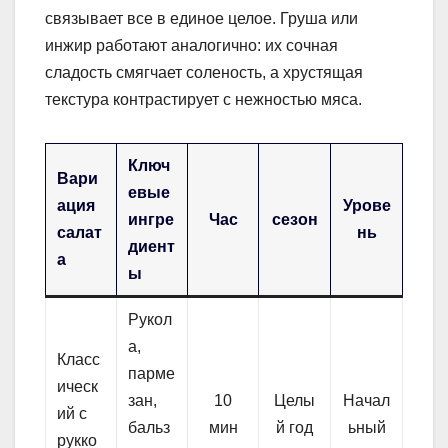
связывает все в единое целое. Груша или
инжир работают аналогично: их сочная
сладость смягчает соленость, а хрустящая
текстура контрастирует с нежностью мяса.
Ключ
Вари
евые
ация
Урове
ингре
Час
сезон
салат
нь
диент
а
ы
Рукол
а,
Класс
парме
ическ
зан,
10
Целы
Начал
ий с
бальз
мин
й год
ьный
рукко