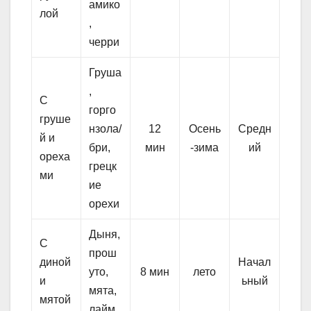
амико
лой
,
черри
Груша
,
С
горго
груше
нзола/
12
Осень
Средн
й и
бри,
мин
-зима
ий
ореха
грецк
ми
ие
орехи
Дыня,
С
прош
диной
Начал
уто,
8 мин
лето
и
ьный
мята,
мятой
лайм