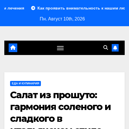
Перейти
Как проявить внимательность к нашим любимцам: забота 
к
Пн. Август 10th, 2026
контенту
ЕДА И КУЛИНАРИЯ
Салат из прошуто:
гармония соленого и
сладкого в