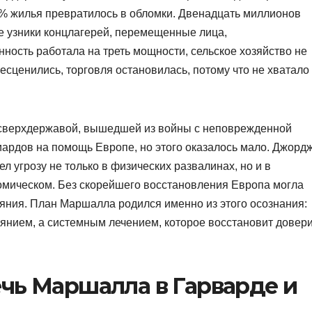
0% жилья превратилось в обломки. Двенадцать миллионов
 узники концлагерей, перемещенные лица,
сть работала на треть мощности, сельское хозяйство не
сценились, торговля остановилась, потому что не хватало
сверхдержавой, вышедшей из войны с неповрежденной
иардов на помощь Европе, но этого оказалось мало. Джорд
ел угрозу не только в физических развалинах, но и в
омическом. Без скорейшего восстановления Европа могла
ияния. План Маршалла родился именно из этого осознания:
янием, а системным лечением, которое восстановит довер
чь Маршалла в Гарварде и