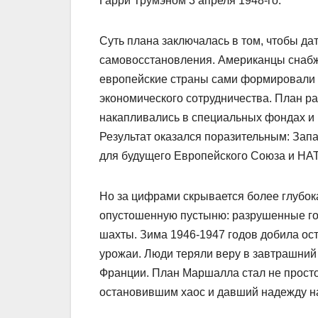
Гарри Трумэном 3 апреля 1948-го.
Суть плана заключалась в том, чтобы да
самовосстановления. Американцы снабж
европейские страны сами формировали 
экономического сотрудничества. План ра
накапливались в специальных фондах и 
Результат оказался поразительным: Запа
для будущего Европейского Союза и НА
Но за цифрами скрывается более глубок
опустошенную пустыню: разрушенные го
шахты. Зима 1946-1947 годов добила ос
урожаи. Люди теряли веру в завтрашний 
Франции. План Маршалла стал не просто
остановившим хаос и давший надежду н