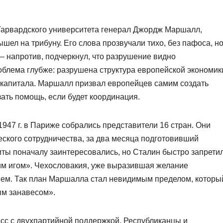
 Гарвардского университета генерал Джордж Маршалл,
ел на трибуну. Его слова прозвучали тихо, без пафоса, н
— напротив, подчеркнул, что разрушение видно
блема глубже: разрушена структура европейской экономик
 капитала. Маршалл призвал европейцев самим создать
ать помощь, если будет координация.
947 г. в Париже собрались представители 16 стран. Они
еского сотрудничества, за два месяца подготовивший
иты поначалу заинтересовались, но Сталин быстро запрети
ким игом». Чехословакия, уже выразившая желание
ием. Так план Маршалла стал невидимым пределом, которы
ым занавесом».
сс с двухпартийной поддержкой. Республиканцы и