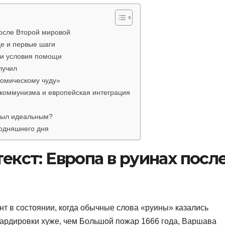
после Второй мировой
е и первые шаги
 и условия помощи
лучил
номическому чуду»
коммунизма и европейская интеграция
 был идеальным?
годняшнего дня
екст: Европа в руинах посл
нт в состоянии, когда обычные слова «руины» казались
ардировки хуже, чем Большой пожар 1666 года, Варшава