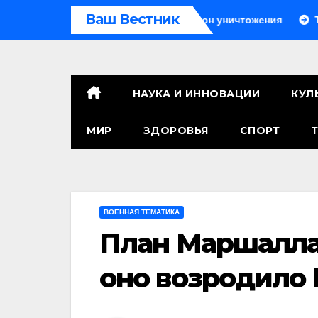
Перейти
Ваш Вестник
ажения: детальный разбор зон уничтожения
Ту-160 ско
к
контенту
НАУКА И ИННОВАЦИИ
КУЛ
МИР
ЗДОРОВЬЯ
СПОРТ
ВОЕННАЯ ТЕМАТИКА
План Маршалла:
оно возродило 