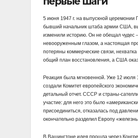
первые шаги
5 июня 1947 г. на выпускной церемонии
бывший начальник штаба армии США, выш
изменили историю. Он не обещал чудес 
невооруженным глазом, а настоящая про
потеряны коммерческие связи, нехватка
общий план восстановления, а США оказ
Реакция была мгновенной. Уже 12 июля 1
создали Комитет европейского экономич
детальный отчет. СССР и страны-сателл
участие: для него это было «американс
присоединиться, отказалась под давлен
окончательно разделил Европу «железн
В Вашингтоне идея прошла через Конгре